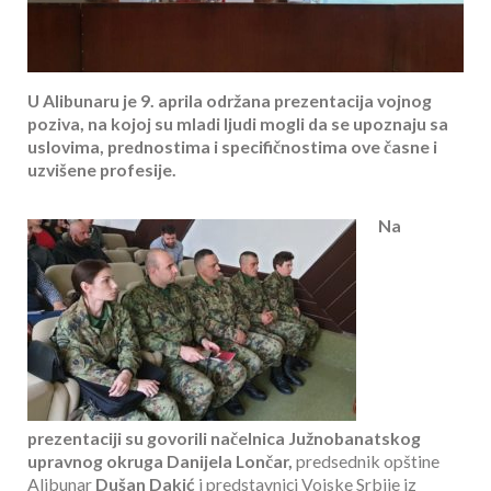
U Alibunaru je 9. aprila održana prezentacija vojnog
poziva, na kojoj su mladi ljudi mogli da se upoznaju sa
uslovima, prednostima i specifičnostima ove časne i
uzvišene profesije.
Na
prezentaciji su govorili načelnica Južnobanatskog
upravnog okruga Danijela Lončar,
predsednik opštine
Alibunar
Dušan Dakić
i predstavnici Vojske Srbije iz