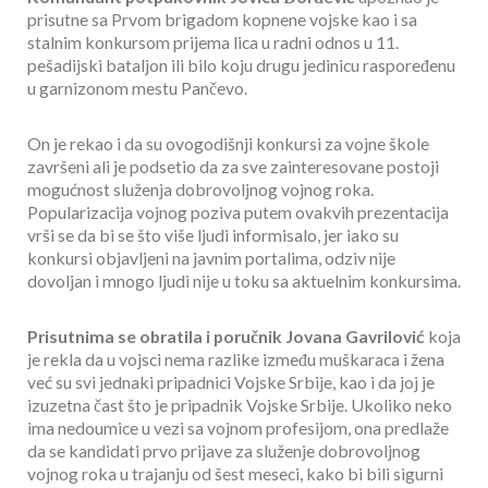
prisutne sa Prvom brigadom kopnene vojske kao i sa
stalnim konkursom prijema lica u radni odnos u 11.
pešadijski bataljon ili bilo koju drugu jedinicu raspoređenu
u garnizonom mestu Pančevo.
On je rekao i da su ovogodišnji konkursi za vojne škole
završeni ali je podsetio da za sve zainteresovane postoji
mogućnost služenja dobrovoljnog vojnog roka.
Popularizacija vojnog poziva putem ovakvih prezentacija
vrši se da bi se što više ljudi informisalo, jer iako su
konkursi objavljeni na javnim portalima, odziv nije
dovoljan i mnogo ljudi nije u toku sa aktuelnim konkursima.
Prisutnima se obratila i poručnik Jovana Gavrilović
koja
je rekla da u vojsci nema razlike između muškaraca i žena
već su svi jednaki pripadnici Vojske Srbije, kao i da joj je
izuzetna čast što je pripadnik Vojske Srbije. Ukoliko neko
ima nedoumice u vezi sa vojnom profesijom, ona predlaže
da se kandidati prvo prijave za služenje dobrovoljnog
vojnog roka u trajanju od šest meseci, kako bi bili sigurni