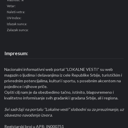
Vetar:
Naleti vetra:
UV-Index:
Izlazak sunca:
Zalazak sunca:
Impresum:
Nacionalni informativni web portal “LOKALNE VESTI” su web
magazin o ljudima i dešavanjima iz cele Republike Srbije, turističkim i
privrednim potencijalima, kulturi i sportu, s posebnim akcentom na
pojedince i njihove priče.
Opšti cilj nam je da obezbedimo tačno, istinito, blagovremeno i
kvalitetno informisanje svih građanki i građana Srbije, ali i regiona.
Svi sadržaji na portalu “Lokalne vesti” slobodni su za preuzimanje, uz
obavezno navođenje izvora.
Registarski broj u APR: IN000751