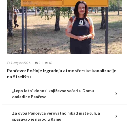
7. avgust 2026.
0
60
Pančevo: Počinje izgradnja atmosferske kanalizacije
na Strelištu
„Lepo leto“ donosi književne večeri u Domu
omladine Pančevo
Za ovog Pančevca verovatno nikad niste čuli, a
spasavao je narod u Ramu