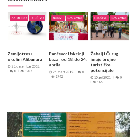
AKTUELNO
DRUŠTVO
NAJAVE
NASLOVNA
DRUŠTVO
NASLOVNA
Zemljotres u
Pančevo: Uskršnji
Žabalj i Čurug
okolini Alibunara
bazar od 18. do 24.
imaju brojne
aprila
turističke
23. decembar 2018.
potencijale
0
1207
25. mart 2019.
0
1742
15. jul 2021.
0
1463