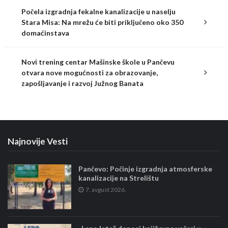
Počela izgradnja fekalne kanalizacije u naselju
Stara Misa: Na mrežu će biti priključeno oko 350
domaćinstava
Novi trening centar Mašinske škole u Pančevu
otvara nove mogućnosti za obrazovanje,
zapošljavanje i razvoj Južnog Banata
Najnovije Vesti
Pančevo: Počinje izgradnja atmosferske
kanalizacije na Strelištu
7. avgust 2026.