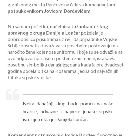
garnizonog mesta Pančevo na čelu sa komandantom
potpukovnikom Jovicom Đorđevićem.
Na samom početku,
načelnica Južnobanatskog
upravnog okruga Danijela Lončar
poželela je
dobrodošlicu prisutnima uz reči da pripadnike Vojske
Srbije posmatra i uvažava sa posebnim poštovanjem, a
naročito žene koje nose uniformu i koje su se odvažile na
ovo odgovorno, časno i pošteno zanimanje, istakavši
posebnu simboliku današnjeg dana kada je pre dvadeset
godina počela bitka na Košarama, jedna od najvažnijih
bitaka srpske vojske.
Neka današnji skup bude pomen na naše
hrabre, odvažne i najveće junake srpske
istorije, rekla je Danijela Lončar.
Komandant potpukovnik Jovica Đorđević
upoznao je