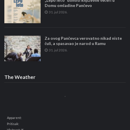
„Lepo leto“ donosi književne večeri u
Domu omladine Pančevo
31. jul 2026.
Za ovog Pančevca verovatno nikad niste
čuli, a spasavao je narod u Ramu
31. jul 2026.
The Weather
,
Apparent:
Pritisak:
Vlažnost: %