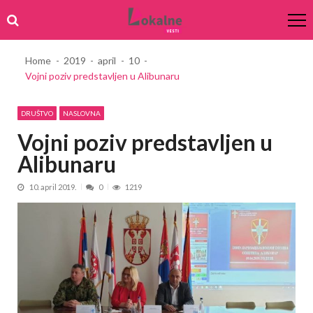
Skip
Skip
to
to
navigation
content
Home
2019
april
10
Vojni poziv predstavljen u Alibunaru
DRUŠTVO
NASLOVNA
Vojni poziv predstavljen u
Alibunaru
10. april 2019.
0
1219