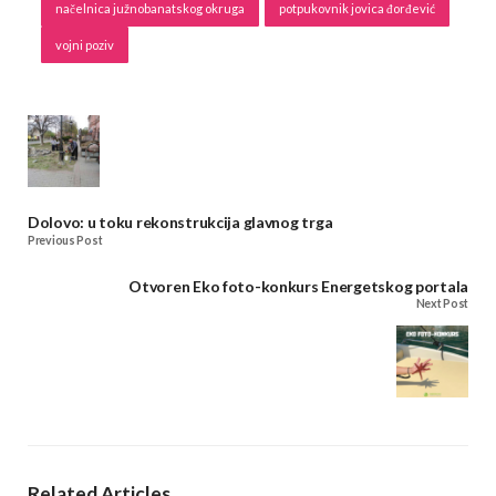
načelnica južnobanatskog okruga
potpukovnik jovica đorđević
vojni poziv
Dolovo: u toku rekonstrukcija glavnog trga
Previous Post
Otvoren Eko foto-konkurs Energetskog portala
Next Post
Related Articles