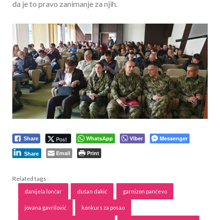
da je to pravo zanimanje za njih.
WhatsApp
Viber
Messenger
Post
Share
Email
Print
Share
Related tags :
danijela lončar
dušan dakić
garnizon pančevo
jovana gavrilović
konkurs za posao