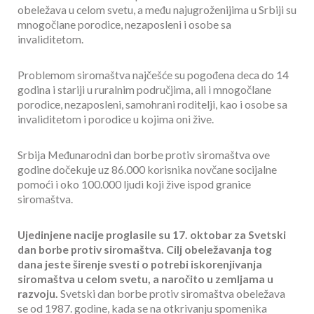
obeležava u celom svetu, a među najugroženijima u Srbiji su
mnogočlane porodice, nezaposleni i osobe sa
invaliditetom.
Problemom siromaštva najčešće su pogođena deca do 14
godina i stariji u ruralnim područjima, ali i mnogočlane
porodice, nezaposleni, samohrani roditelji, kao i osobe sa
invaliditetom i porodice u kojima oni žive.
Srbija Međunarodni dan borbe protiv siromaštva ove
godine dočekuje uz 86.000 korisnika novčane socijalne
pomoći i oko 100.000 ljudi koji žive ispod granice
siromaštva.
Ujedinjene nacije proglasile su 17. oktobar za Svetski
dan borbe protiv siromaštva. Cilj obeležavanja tog
dana jeste širenje svesti o potrebi iskorenjivanja
siromaštva u celom svetu, a naročito u zemljama u
razvoju.
Svetski dan borbe protiv siromaštva obeležava
se od 1987. godine, kada se na otkrivanju spomenika