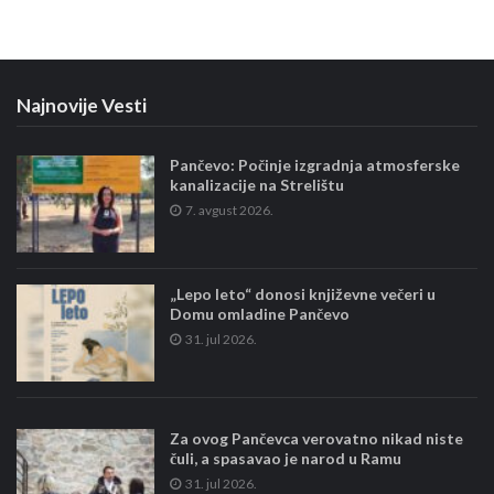
Najnovije Vesti
Pančevo: Počinje izgradnja atmosferske
kanalizacije na Strelištu
7. avgust 2026.
„Lepo leto“ donosi književne večeri u
Domu omladine Pančevo
31. jul 2026.
Za ovog Pančevca verovatno nikad niste
čuli, a spasavao je narod u Ramu
31. jul 2026.