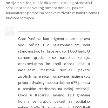
socijalna pitanja
kaže da između ostalog, stanovnici
seoskih sredina svakog meseca dobijaju pakete
humanitarne pomoći sa osnovnim životnim namirnicama i
kućnom hemijom.
Grad Pančevo kao odgovorna samouprava
vodi računa i o najsiromašnijem delu
stanovništva, taj broj je oko 1.000 ljudi. U
samom gradu, kroz narodnu kuhinju,
obezbeđujemo im topli obrok, dok u
naseljenim mestima dobijaju pakete
životnih namirnica i osnovnog higijenskog
pribora. Svakog meseca delimo 679 paketa
u seoskim sredinama na našoj teritoriji.
Ovde u Kačarevu imamo 110 građana
kojima se uručuju paketi za socijalno
najugroženije. Za potrebe ovih 1.000 ljudi