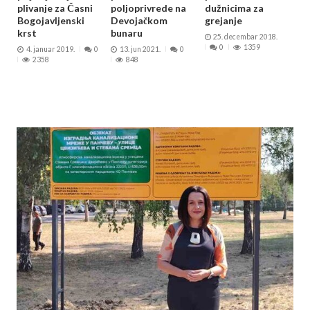
plivanje za Časni
poljoprivrede na
dužnicima za
Bogojavljenski
Devojačkom
grejanje
krst
bunaru
25. decembar 2018.
0
1359
4. januar 2019.
0
13. jun 2021.
0
2358
848