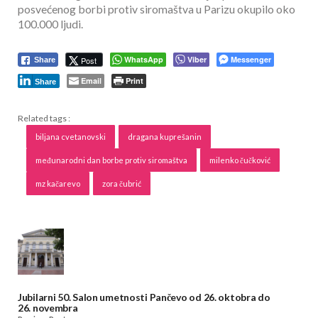
posvećenog borbi protiv siromaštva u Parizu okupilo oko
100.000 ljudi.
WhatsApp
Viber
Messenger
Post
Share
Email
Print
Share
Related tags :
biljana cvetanovski
dragana kuprešanin
međunarodni dan borbe protiv siromaštva
milenko čučković
mz kačarevo
zora čubrić
Jubilarni 50. Salon umetnosti Pančevo od 26. oktobra do
26. novembra