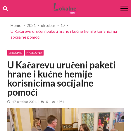
Skip
Skip
to
to
navigation
content
Home
2021
oktobar
17
U Kačarevu uručeni paketi hrane i kućne hemije korisnicima
socijalne pomoći
DRUŠTVO
NASLOVNA
U Kačarevu uručeni paketi
hrane i kućne hemije
korisnicima socijalne
pomoći
17. oktobar 2021.
0
1981