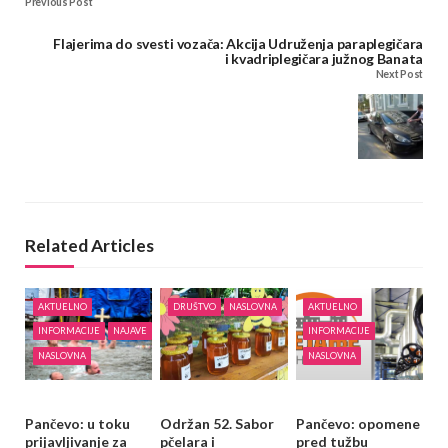
Previous Post
Flajerima do svesti vozača: Akcija Udruženja paraplegičara
i kvadriplegičara južnog Banata
Next Post
Related Articles
AKTUELNO
DRUŠTVO
NASLOVNA
AKTUELNO
INFORMACIJE
NAJAVE
INFORMACIJE
NASLOVNA
NASLOVNA
Pančevo: u toku
Održan 52. Sabor
Pančevo: opomene
prijavljivanje za
pčelara i
pred tužbu