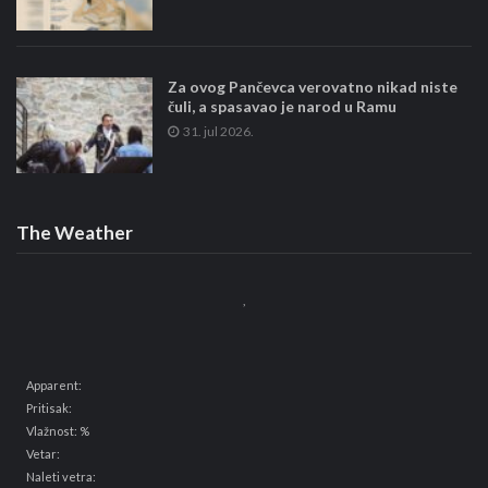
Za ovog Pančevca verovatno nikad niste
čuli, a spasavao je narod u Ramu
31. jul 2026.
The Weather
,
Apparent:
Pritisak:
Vlažnost: %
Vetar:
Naleti vetra: