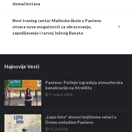
domaćinstava
Novi trening centar Mašinske škole u Pančevu
otvara nove mogućnosti za obrazovanje,
zapošljavanje i razvoj Južnog Banata
Najnovije Vesti
Pančevo: Počinje izgradnja atmosferske
kanalizacije na Strelištu
7. avgust 2026.
„Lepo leto“ donosi književne večeri u
Domu omladine Pančevo
31. jul 2026.