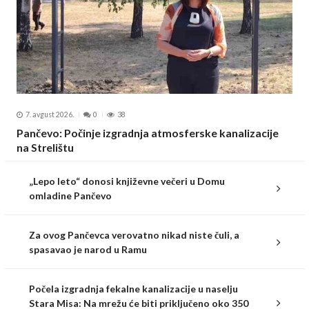
7. avgust 2026.
0
38
Pančevo: Počinje izgradnja atmosferske kanalizacije
na Strelištu
„Lepo leto“ donosi književne večeri u Domu
omladine Pančevo
Za ovog Pančevca verovatno nikad niste čuli, a
spasavao je narod u Ramu
Počela izgradnja fekalne kanalizacije u naselju
Stara Misa: Na mrežu će biti priključeno oko 350