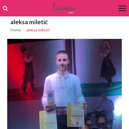
Skip
Skip
to
to
navigation
content
aleksa miletić
Home
aleksa miletić