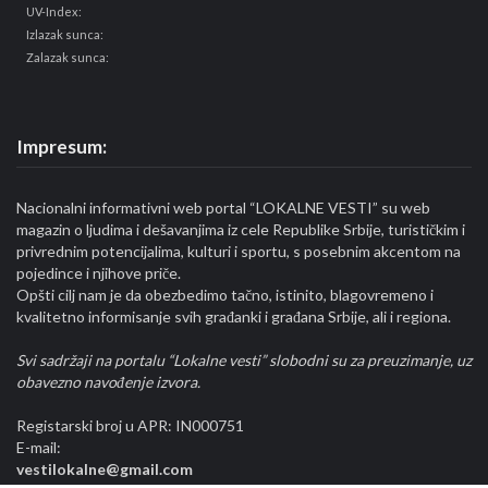
UV-Index:
Izlazak sunca:
Zalazak sunca:
Impresum:
Nacionalni informativni web portal “LOKALNE VESTI” su web
magazin o ljudima i dešavanjima iz cele Republike Srbije, turističkim i
privrednim potencijalima, kulturi i sportu, s posebnim akcentom na
pojedince i njihove priče.
Opšti cilj nam je da obezbedimo tačno, istinito, blagovremeno i
kvalitetno informisanje svih građanki i građana Srbije, ali i regiona.
Svi sadržaji na portalu “Lokalne vesti” slobodni su za preuzimanje, uz
obavezno navođenje izvora.
Registarski broj u APR: IN000751
E-mail:
vestilokalne@gmail.com