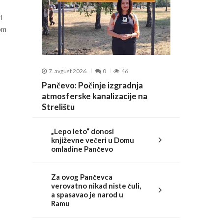
i
nom
7. avgust 2026.
0
46
Pančevo: Počinje izgradnja
atmosferske kanalizacije na
Strelištu
„Lepo leto“ donosi
književne večeri u Domu
omladine Pančevo
Za ovog Pančevca
verovatno nikad niste čuli,
a spasavao je narod u
Ramu