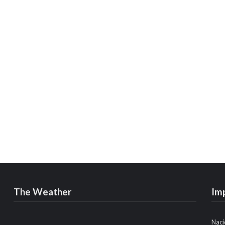
The Weather
Im
Naci