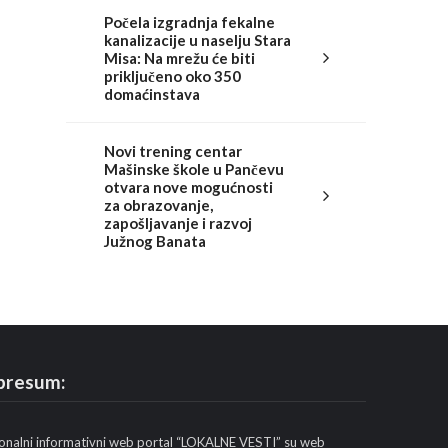
Počela izgradnja fekalne
kanalizacije u naselju Stara
Misa: Na mrežu će biti
priključeno oko 350
domaćinstava
Novi trening centar
Mašinske škole u Pančevu
otvara nove mogućnosti
za obrazovanje,
zapošljavanje i razvoj
Južnog Banata
presum:
onalni informativni web portal “LOKALNE VESTI” su web