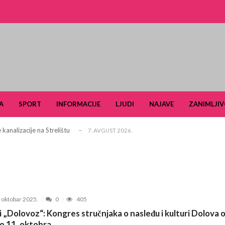
ldera u okviru projekta TERRAIN u čijem fo...
3. JUN 2026.
i turizam kroz prirodno i kulturno nasle...
27. APRIL 2026.
A
SPORT
INFORMACIJE
LJUDI
NAJAVE
ZANIMLJIV
je u Ulici Dragutina Ilkića Birte kod v...
21. APRIL 2026.
kanalizacije na Strelištu
7. AVGUST 2026.
 Domu omladine Pančevo
31. JUL 2026.
e čuli, a spasavao je narod u Ramu
31. JUL 2026.
aselju Stara Misa: Na mrežu će biti pri...
22. JUL 2026.
Pančevu otvara nove mogućnosti za obrazovan...
15. JUL 2026.
. oktobar 2025.
0
405
šiković“ za 2026. godinu
6. JUL 2026.
i „Dolovoz“: Kongres stručnjaka o nasleđu i kulturi Dolova 
arčevu od 25. do 28. juna
15. JUN 2026.
do 11. oktobra