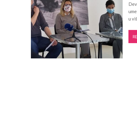
Deve
Pančevo: Održan treći sastanak stejkho
umet
Projekat „Mistični Dunav“ razvija održiv
u vi
Pančevo: Počela rekonstrukcija kanalizaci
Pančevo: Počinje izgradnja atmosferske 
R
„Lepo leto“ donosi književne večeri u
Za ovog Pančevca verovatno nikad nist