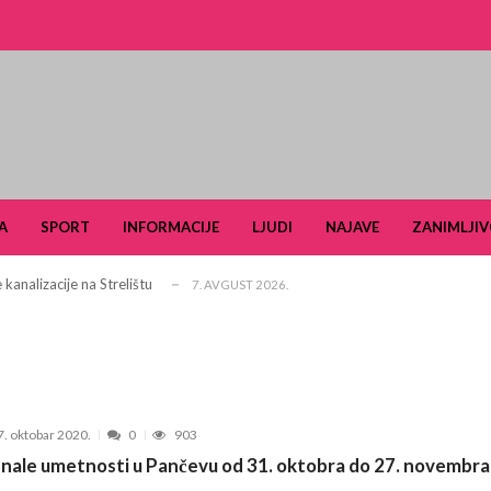
ldera u okviru projekta TERRAIN u čijem fo...
3. JUN 2026.
i turizam kroz prirodno i kulturno nasle...
27. APRIL 2026.
A
SPORT
INFORMACIJE
LJUDI
NAJAVE
ZANIMLJIV
je u Ulici Dragutina Ilkića Birte kod v...
21. APRIL 2026.
kanalizacije na Strelištu
7. AVGUST 2026.
 Domu omladine Pančevo
31. JUL 2026.
e čuli, a spasavao je narod u Ramu
31. JUL 2026.
aselju Stara Misa: Na mrežu će biti pri...
22. JUL 2026.
Pančevu otvara nove mogućnosti za obrazovan...
15. JUL 2026.
7. oktobar 2020.
0
903
šiković“ za 2026. godinu
6. JUL 2026.
enale umetnosti u Pančevu od 31. oktobra do 27. novembra
arčevu od 25. do 28. juna
15. JUN 2026.