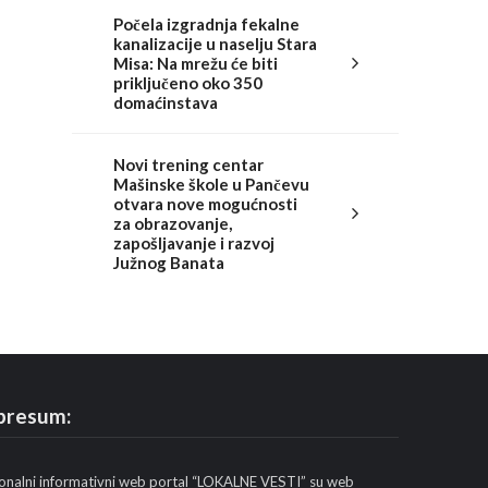
Počela izgradnja fekalne
kanalizacije u naselju Stara
Misa: Na mrežu će biti
priključeno oko 350
domaćinstava
Novi trening centar
Mašinske škole u Pančevu
otvara nove mogućnosti
za obrazovanje,
zapošljavanje i razvoj
Južnog Banata
presum:
onalni informativni web portal “LOKALNE VESTI” su web