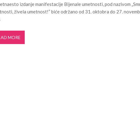
tnaesto izdanje manifestacije Bijenale umetnosti, pod nazivom „Sm
ldera u okviru projekta TERRAIN u čijem fo...
3. JUN 2026.
nosti, živela umetnost!“ biće održano od 31. oktobra do 27. novem
i turizam kroz prirodno i kulturno nasle...
27. APRIL 2026.
š
je u Ulici Dragutina Ilkića Birte kod v...
21. APRIL 2026.
kanalizacije na Strelištu
7. AVGUST 2026.
EAD MORE
 Domu omladine Pančevo
31. JUL 2026.
e čuli, a spasavao je narod u Ramu
31. JUL 2026.