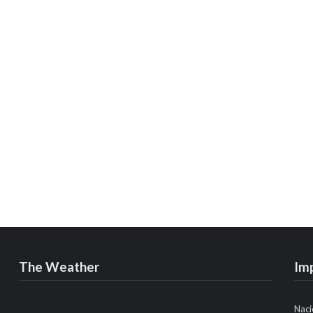
The Weather
Im
Naci