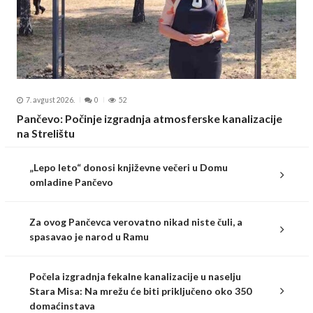
7. avgust 2026.
0
52
Pančevo: Počinje izgradnja atmosferske kanalizacije
na Strelištu
„Lepo leto“ donosi književne večeri u Domu
omladine Pančevo
Za ovog Pančevca verovatno nikad niste čuli, a
spasavao je narod u Ramu
Počela izgradnja fekalne kanalizacije u naselju
Stara Misa: Na mrežu će biti priključeno oko 350
domaćinstava