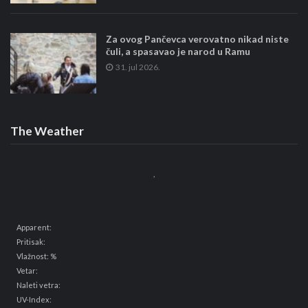
Za ovog Pančevca verovatno nikad niste
čuli, a spasavao je narod u Ramu
31. jul 2026.
The Weather
,
Apparent:
Pritisak:
Vlažnost: %
Vetar:
Naleti vetra:
UV-Index: