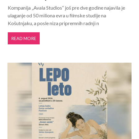
Kompanija „Avala Studios“ još pre dve godine najavila je
ulaganje od 50 miliona evra u filmske studije na
Košutnjaku, a posle niza pripremnih radnji n
READ MORE