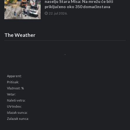
naselju Stara Misa: Na mrežu će biti
priključeno oko 350 domaćinstava
22. jul 2026.
The Weather
,
Apparent:
Pritisak:
Vlažnost: %
Vetar:
Naleti vetra:
UV-Index:
Izlazak sunca:
Zalazak sunca: