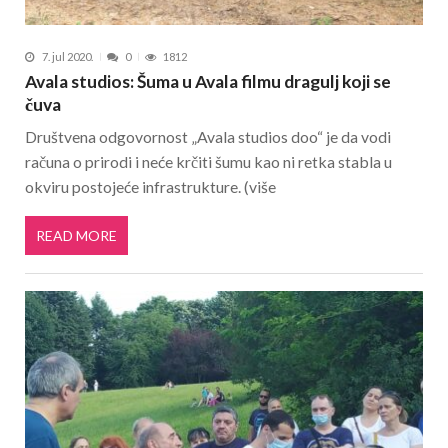
7. jul 2020.
0
1812
Avala studios: Šuma u Avala filmu dragulj koji se
čuva
Društvena odgovornost „Avala studios doo“ je da vodi
računa o prirodi i neće krčiti šumu kao ni retka stabla u
okviru postojeće infrastrukture. (više
READ MORE