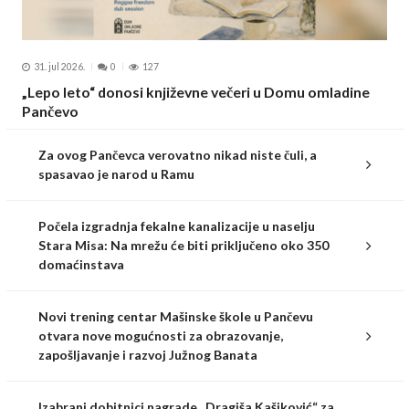
31. jul 2026.
0
127
„Lepo leto“ donosi književne večeri u Domu omladine
Pančevo
Za ovog Pančevca verovatno nikad niste čuli, a
spasavao je narod u Ramu
Počela izgradnja fekalne kanalizacije u naselju
Stara Misa: Na mrežu će biti priključeno oko 350
domaćinstava
Novi trening centar Mašinske škole u Pančevu
otvara nove mogućnosti za obrazovanje,
zapošljavanje i razvoj Južnog Banata
Izabrani dobitnici nagrade „Dragiša Kašiković“ za