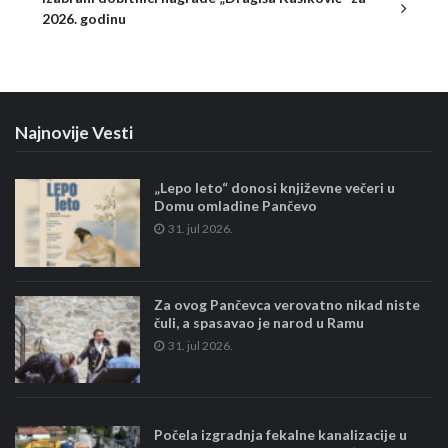
2026. godinu
Najnovije Vesti
„Lepo leto“ donosi književne večeri u
Domu omladine Pančevo
31. jul 2026.
Za ovog Pančevca verovatno nikad niste
čuli, a spasavao je narod u Ramu
31. jul 2026.
Počela izgradnja fekalne kanalizacije u