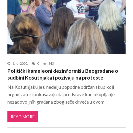
6. jul 2020.
0
3434
Politički kameleoni dezinformišu Beograđane o
sudbini Košutnjaka i pozivaju na proteste
Na Košutnjaku je u nedelju popodne održan skup koji
organizatori pokušavaju da predstave kao okupljanje
nezadovoljnih građana zbog seče drveća u ovom
READ MORE