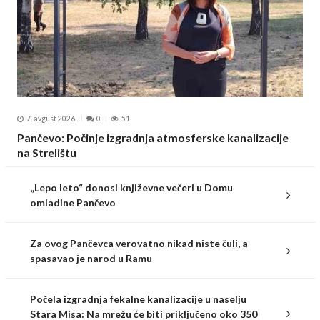
7. avgust 2026.
0
51
Pančevo: Počinje izgradnja atmosferske kanalizacije
na Strelištu
„Lepo leto“ donosi književne večeri u Domu
omladine Pančevo
Za ovog Pančevca verovatno nikad niste čuli, a
spasavao je narod u Ramu
Počela izgradnja fekalne kanalizacije u naselju
Stara Misa: Na mrežu će biti priključeno oko 350