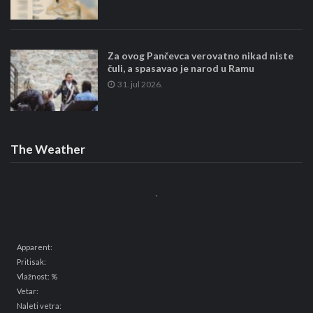
Za ovog Pančevca verovatno nikad niste
čuli, a spasavao je narod u Ramu
31. jul 2026.
The Weather
,
Apparent:
Pritisak:
Vlažnost: %
Vetar:
Naleti vetra: