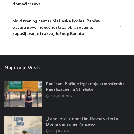
domaćinstava
Novi trening centar Mašinske škole u Pančevu
otvara nove mogućnosti za obrazovanje,
zapošljavanje i razvoj Južnog Banata
Najnovije Vesti
Pančevo: Počinje izgradnja atmosferske
kanalizacije na Strelištu
7. avgust 2026.
„Lepo leto“ donosi književne večeri u
Domu omladine Pančevo
31. jul 2026.