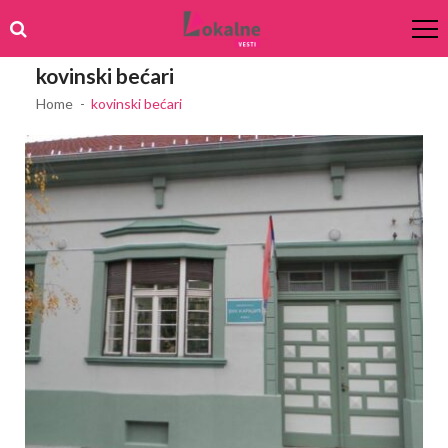
Skip
Skip
to
to
navigation
content
kovinski bećari
Home
kovinski bećari