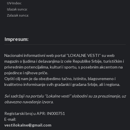
UV-Index:
Izlazak sunca:
Zalazak sunca:
Impresum:
Nacionalni informativni web portal “LOKALNE VESTI” su web
magazin o ljudima i dešavanjima iz cele Republike Srbije, turističkim i
privrednim potencijalima, kulturi i sportu, s posebnim akcentom na
pojedince i njihove priče.
Opšti cilj nam je da obezbedimo tačno, istinito, blagovremeno i
kvalitetno informisanje svih građanki i građana Srbije, ali i regiona.
Svi sadržaji na portalu “Lokalne vesti” slobodni su za preuzimanje, uz
obavezno navođenje izvora.
Registarski broj u APR: IN000751
E-mail:
vestilokalne@gmail.com