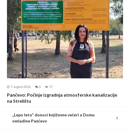
7. avgust 2026.
0
57
Pančevo: Počinje izgradnja atmosferske kanalizacije
na Strelištu
„Lepo leto“ donosi književne večeri u Domu
omladine Pančevo