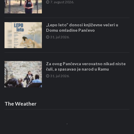
7. avgust 2026.
„Lepo leto“ donosi književne večeri u
Domu omladine Pančevo
31. jul 2026.
Za ovog Pančevca verovatno nikad niste
čuli, a spasavao je narod u Ramu
31. jul 2026.
The Weather
,