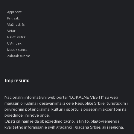
Apparent:
Pritisak:
Vlažnost: %
Vetar:
Naleti vetra:
UV-Index:
Izlazak sunca:
Zalazak sunca:
Impresum:
Nacionalni informativni web portal “LOKALNE VESTI” su web
magazin o ljudima i dešavanjima iz cele Republike Srbije, turističkim i
privrednim potencijalima, kulturi i sportu, s posebnim akcentom na
pojedince i njihove priče.
Opšti cilj nam je da obezbedimo tačno, istinito, blagovremeno i
kvalitetno informisanje svih građanki i građana Srbije, ali i regiona.