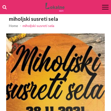
Skip
Skip
to
to
navigation
content
miholjski susreti sela
Home
miholjski susreti sela