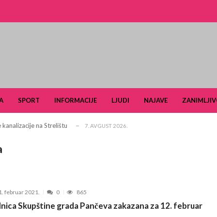
ldera u okviru projekta TERRAIN u čijem fo...
3. JUN 2026.
i turizam kroz prirodno i kulturno nasle...
27. APRIL 2026.
A
SPORT
INFORMACIJE
LJUDI
NAJAVE
ZANIMLJIV
je u Ulici Dragutina Ilkića Birte kod v...
21. APRIL 2026.
kanalizacije na Strelištu
7. AVGUST 2026.
 Domu omladine Pančevo
31. JUL 2026.
a
e čuli, a spasavao je narod u Ramu
31. JUL 2026.
aselju Stara Misa: Na mrežu će biti pri...
22. JUL 2026.
Pančevu otvara nove mogućnosti za obrazovan...
15. JUL 2026.
1. februar 2021.
0
865
šiković“ za 2026. godinu
6. JUL 2026.
nica Skupštine grada Pančeva zakazana za 12. februar
arčevu od 25. do 28. juna
15. JUN 2026.