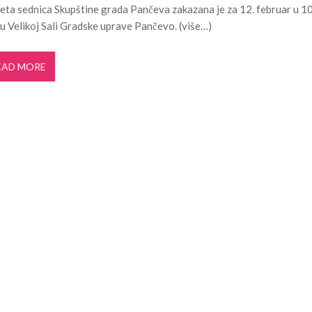
ta sednica Skupštine grada Pančeva zakazana je za 12. februar u 1
ldera u okviru projekta TERRAIN u čijem fo...
3. JUN 2026.
 u Velikoj Sali Gradske uprave Pančevo. (više…)
i turizam kroz prirodno i kulturno nasle...
27. APRIL 2026.
je u Ulici Dragutina Ilkića Birte kod v...
21. APRIL 2026.
EAD MORE
kanalizacije na Strelištu
7. AVGUST 2026.
 Domu omladine Pančevo
31. JUL 2026.
e čuli, a spasavao je narod u Ramu
31. JUL 2026.