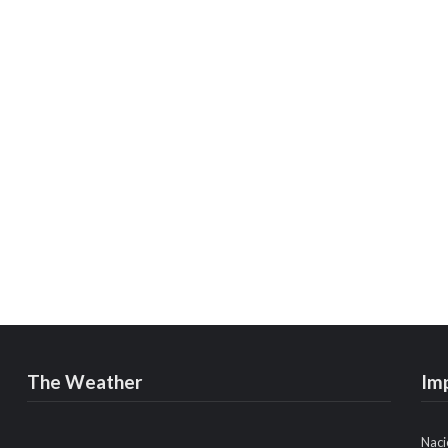
The Weather
Im
Naci