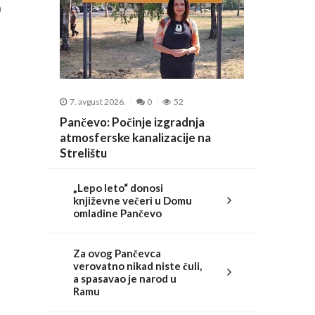
0
7. avgust 2026.
0
52
Pančevo: Počinje izgradnja
atmosferske kanalizacije na
Strelištu
„Lepo leto“ donosi
književne večeri u Domu
omladine Pančevo
Za ovog Pančevca
verovatno nikad niste čuli,
a spasavao je narod u
Ramu