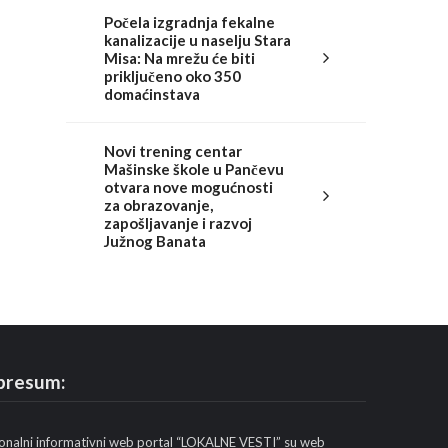
Počela izgradnja fekalne
kanalizacije u naselju Stara
Misa: Na mrežu će biti
priključeno oko 350
domaćinstava
Novi trening centar
Mašinske škole u Pančevu
otvara nove mogućnosti
za obrazovanje,
zapošljavanje i razvoj
Južnog Banata
presum:
onalni informativni web portal “LOKALNE VESTI” su web