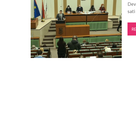
Deve
Pančevo: Održan treći sastanak stejkho
sati
Projekat „Mistični Dunav“ razvija održiv
Pančevo: Počela rekonstrukcija kanalizaci
R
Pančevo: Počinje izgradnja atmosferske 
„Lepo leto“ donosi književne večeri u
Za ovog Pančevca verovatno nikad nist