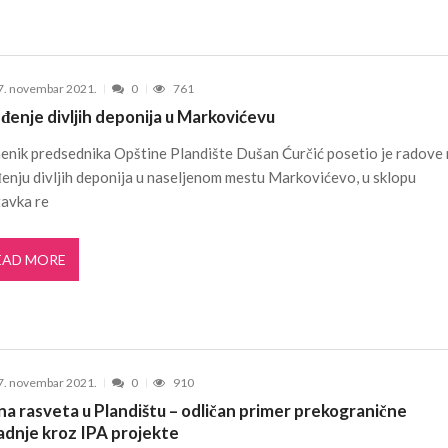
7. novembar 2021.
0
761
đenje divljih deponija u Markovićevu
nik predsednika Opštine Plandište Dušan Ćurčić posetio je radove
enju divljih deponija u naseljenom mestu Markovićevo, u sklopu
tavka re
EAD MORE
7. novembar 2021.
0
910
na rasveta u Plandištu – odličan primer prekogranične
adnje kroz IPA projekte