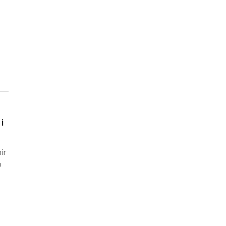
i
ir
p