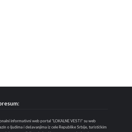
presum:
onalni informativni web portal “LOKALNE VESTI” su web
zin o ljudima i dešavanjima iz cele Republike Srbije, turističkim