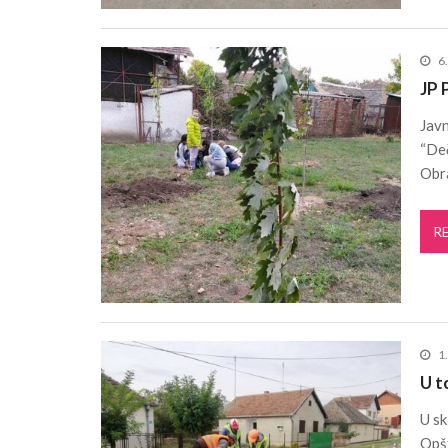
6
JP 
Javn
“Deč
Obr
R
1
U t
U s
Opšt