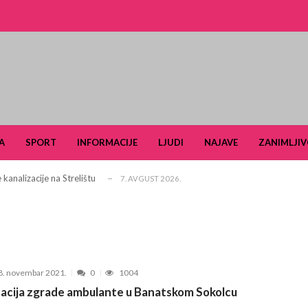
ldera u okviru projekta TERRAIN u čijem fo...
3. JUN 2026.
i turizam kroz prirodno i kulturno nasle...
27. APRIL 2026.
A
SPORT
INFORMACIJE
LJUDI
NAJAVE
ZANIMLJIV
je u Ulici Dragutina Ilkića Birte kod v...
21. APRIL 2026.
kanalizacije na Strelištu
7. AVGUST 2026.
 Domu omladine Pančevo
31. JUL 2026.
e čuli, a spasavao je narod u Ramu
31. JUL 2026.
aselju Stara Misa: Na mrežu će biti pri...
22. JUL 2026.
Pančevu otvara nove mogućnosti za obrazovan...
15. JUL 2026.
8. novembar 2021.
0
1004
šiković“ za 2026. godinu
6. JUL 2026.
acija zgrade ambulante u Banatskom Sokolcu
arčevu od 25. do 28. juna
15. JUN 2026.