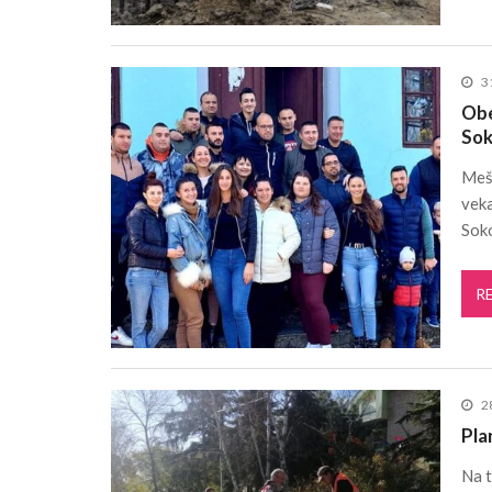
3
Obe
Sok
Meš
veka
Sok
R
2
Pla
Na t