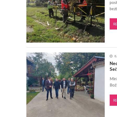
post
bez
R
8
Ned
Seč
Mini
Boži
R