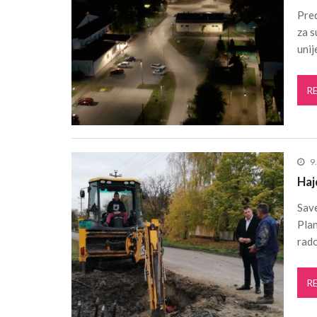
Pred
za s
unij
R
9
Haj
Save
Plan
rado
R