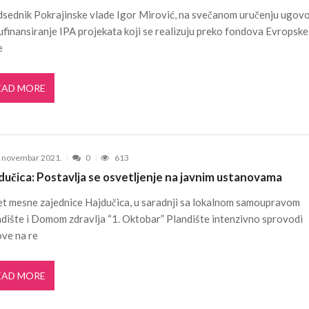
sednik Pokrajinske vlade Igor Mirović, na svečanom uručenju ugov
ufinansiranje IPA projekata koji se realizuju preko fondova Evropske
e
EAD MORE
. novembar 2021.
0
613
dučica: Postavlja se osvetljenje na javnim ustanovama
t mesne zajednice Hajdučica, u saradnji sa lokalnom samoupravom
dište i Domom zdravlja “1. Oktobar” Plandište intenzivno sprovodi
ve na re
EAD MORE