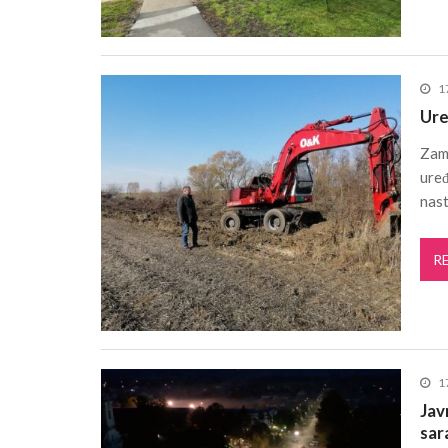
1
Ure
Zame
uređ
nas
R
1
Jav
sar