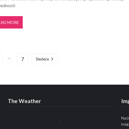
bednosti
EAD MORE
…
7
Sledeće
The Weather
Im
Naci
,
maga