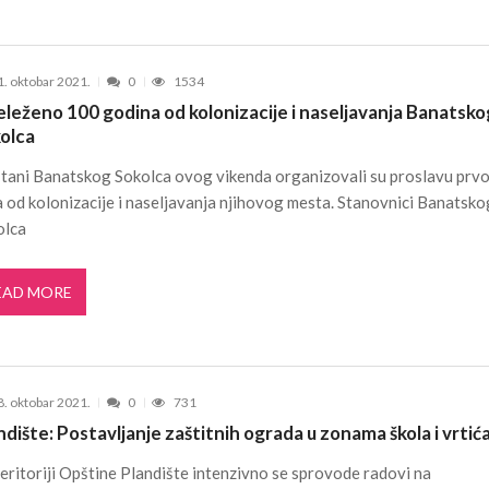
1. oktobar 2021.
0
1534
leženo 100 godina od kolonizacije i naseljavanja Banatsko
olca
tani Banatskog Sokolca ovog vikenda organizovali su proslavu prv
 od kolonizacije i naseljavanja njihovog mesta. Stanovnici Banatsko
olca
EAD MORE
8. oktobar 2021.
0
731
ndište: Postavljanje zaštitnih ograda u zonama škola i vrtić
eritoriji Opštine Plandište intenzivno se sprovode radovi na