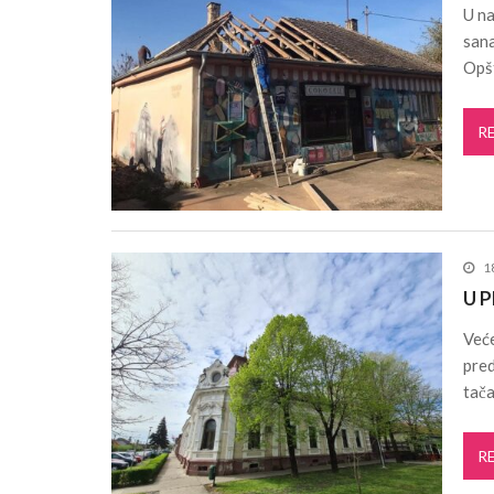
U na
Pančevo: Održan treći sastanak stejkho
sana
Projekat „Mistični Dunav“ razvija održiv
Opš
Pančevo: Počela rekonstrukcija kanalizaci
Pančevo: Počinje izgradnja atmosferske 
R
„Lepo leto“ donosi književne večeri u
Za ovog Pančevca verovatno nikad nist
1
U P
Veće
pred
tač
R