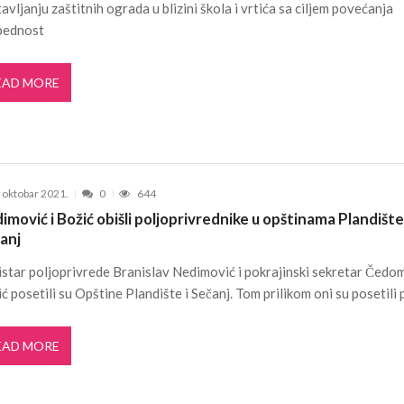
avljanju zaštitnih ograda u blizini škola i vrtića sa ciljem povećanja
bednost
EAD MORE
. oktobar 2021.
0
644
imović i Božić obišli poljoprivrednike u opštinama Plandište 
anj
star poljoprivrede Branislav Nedimović i pokrajinski sekretar Čedom
ć posetili su Opštine Plandište i Sečanj. Tom prilikom oni su posetili 
EAD MORE