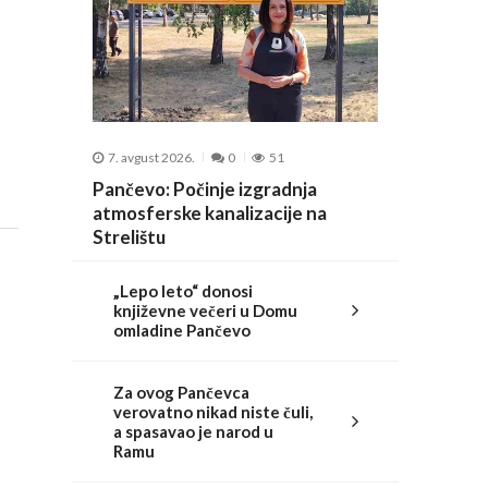
7. avgust 2026.
0
51
Pančevo: Počinje izgradnja
atmosferske kanalizacije na
Strelištu
„Lepo leto“ donosi
književne večeri u Domu
omladine Pančevo
Za ovog Pančevca
verovatno nikad niste čuli,
a spasavao je narod u
Ramu