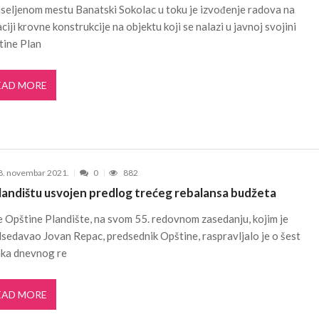
seljenom mestu Banatski Sokolac u toku je izvođenje radova na
ldera u okviru projekta TERRAIN u čijem fo...
3. JUN 2026.
ciji krovne konstrukcije na objektu koji se nalazi u javnoj svojini
i turizam kroz prirodno i kulturno nasle...
27. APRIL 2026.
tine Plan
je u Ulici Dragutina Ilkića Birte kod v...
21. APRIL 2026.
kanalizacije na Strelištu
7. AVGUST 2026.
EAD MORE
 Domu omladine Pančevo
31. JUL 2026.
e čuli, a spasavao je narod u Ramu
31. JUL 2026.
8. novembar 2021.
0
882
landištu usvojen predlog trećeg rebalansa budžeta
 Opštine Plandište, na svom 55. redovnom zasedanju, kojim je
sedavao Jovan Repac, predsednik Opštine, raspravljalo je o šest
aka dnevnog re
EAD MORE