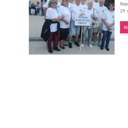
Repu
Projekat „Mistični Dunav“ razvija održiv
29. 
Pančevo: Počela rekonstrukcija kanalizaci
Crepaja: 30. „Crepajački fijaker“ okupiće 13
R
„Lepo leto“ donosi književne večeri u
Za ovog Pančevca verovatno nikad nist
Počela izgradnja fekalne kanalizacije u n