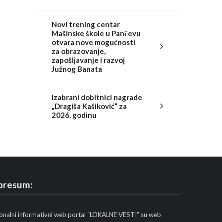
Novi trening centar
Mašinske škole u Pančevu
otvara nove mogućnosti
za obrazovanje,
zapošljavanje i razvoj
Južnog Banata
Izabrani dobitnici nagrade
„Dragiša Kašiković“ za
2026. godinu
presum:
onalni informativni web portal “LOKALNE VESTI” su web