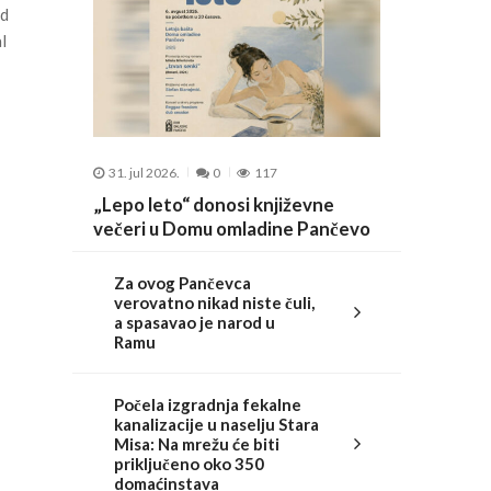
od
l
31. jul 2026.
0
117
„Lepo leto“ donosi književne
večeri u Domu omladine Pančevo
Za ovog Pančevca
verovatno nikad niste čuli,
a spasavao je narod u
Ramu
Počela izgradnja fekalne
kanalizacije u naselju Stara
Misa: Na mrežu će biti
priključeno oko 350
domaćinstava