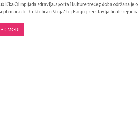
blička Olimpijada zdravlja, sporta i kulture trećeg doba održana je 
i turizam kroz prirodno i kulturno nasle...
27. APRIL 2026.
septembra do 3. oktobra u Vrnjačkoj Banji i predstavlja finale regiona
je u Ulici Dragutina Ilkića Birte kod v...
21. APRIL 2026.
. aprila ljubitelje tradicije i lipi...
11. APRIL 2026.
EAD MORE
 Domu omladine Pančevo
31. JUL 2026.
e čuli, a spasavao je narod u Ramu
31. JUL 2026.
aselju Stara Misa: Na mrežu će biti pri...
22. JUL 2026.