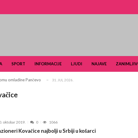
i turizam kroz prirodno i kulturno nasle...
27. APRIL 2026.
je u Ulici Dragutina Ilkića Birte kod v...
21. APRIL 2026.
A
SPORT
INFORMACIJE
LJUDI
NAJAVE
ZANIMLJIV
. aprila ljubitelje tradicije i lipi...
11. APRIL 2026.
 Domu omladine Pančevo
31. JUL 2026.
e čuli, a spasavao je narod u Ramu
31. JUL 2026.
vačice
aselju Stara Misa: Na mrežu će biti pri...
22. JUL 2026.
Pančevu otvara nove mogućnosti za obrazovan...
15. JUL 2026.
šiković“ za 2026. godinu
6. JUL 2026.
0. oktobar 2019.
0
1066
arčevu od 25. do 28. juna
15. JUN 2026.
zioneri Kovačice najbolji u Srbiji u košarci
ldera u okviru projekta TERRAIN u čijem fo...
3. JUN 2026.