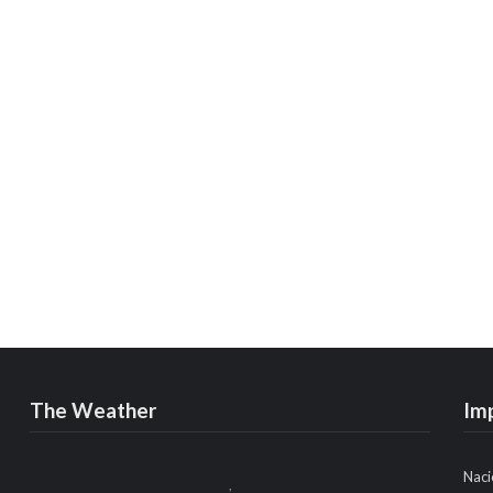
The Weather
Im
Naci
,