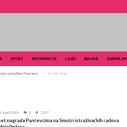
i turizam kroz prirodno i kulturno nasle...
27. APRIL 2026.
je u Ulici Dragutina Ilkića Birte kod v...
21. APRIL 2026.
A
SPORT
INFORMACIJE
LJUDI
NAJAVE
ZANIMLJIV
. aprila ljubitelje tradicije i lipi...
11. APRIL 2026.
 Domu omladine Pančevo
31. JUL 2026.
e čuli, a spasavao je narod u Ramu
31. JUL 2026.
aselju Stara Misa: Na mrežu će biti pri...
22. JUL 2026.
Pančevu otvara nove mogućnosti za obrazovan...
15. JUL 2026.
šiković“ za 2026. godinu
6. JUL 2026.
1. mart 2019.
0
2137
arčevu od 25. do 28. juna
15. JUN 2026.
et nagrada Pančevcima na Smotri istraživačkih radova
ldera u okviru projekta TERRAIN u čijem fo...
3. JUN 2026.
dnjoškolaca