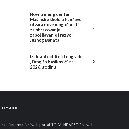
Novi trening centar
Mašinske škole u Pančevu
otvara nove mogućnosti
za obrazovanje,
zapošljavanje i razvoj
Južnog Banata
Izabrani dobitnici nagrade
„Dragiša Kašiković“ za
2026. godinu
presum:
onalni informativni web portal “LOKALNE VESTI” su web