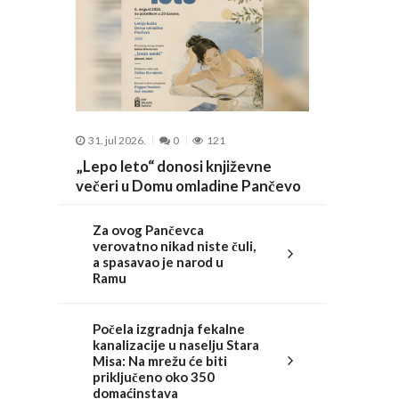
31. jul 2026.
0
121
„Lepo leto“ donosi književne
večeri u Domu omladine Pančevo
Za ovog Pančevca
verovatno nikad niste čuli,
a spasavao je narod u
Ramu
Počela izgradnja fekalne
kanalizacije u naselju Stara
Misa: Na mrežu će biti
priključeno oko 350
domaćinstava