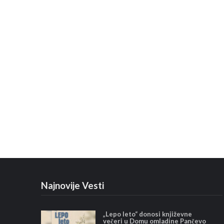
Najnovije Vesti
„Lepo leto“ donosi književne
večeri u Domu omladine Pančevo