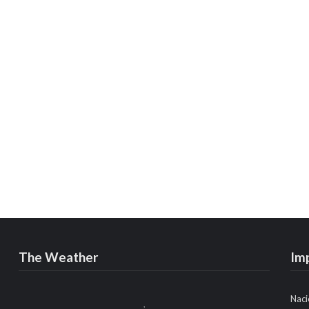
The Weather
Im
Naci
,