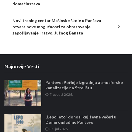
domaćinstava
Novi trening centar Mašinske škole u Pančevu
otvara nove mogućnosti za obrazovanje,
zapošljavanje i razvoj Južnog Banata
Najnovije Vesti
Pančevo: Počinje izgradnja atmosferske
kanalizacije na Strelištu
7. avgust 2026.
„Lepo leto“ donosi književne večeri u
Domu omladine Pančevo
31. jul 2026.