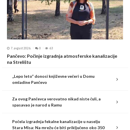
7. avgust 2026.
0
63
Pančevo: Počinje izgradnja atmosferske kanalizacije
na Strelištu
„Lepo leto“ donosi književne večeri u Domu
omladine Pančevo
Za ovog Pančevca verovatno nikad niste čuli, a
spasavao je narod u Ramu
Počela izgradnja fekalne kanalizacije u naselju
Stara Misa: Na mrežu će biti priključeno oko 350