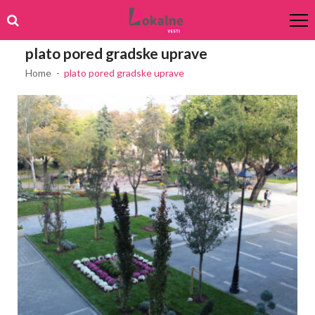
Skip
Skip
to
to
navigation
content
plato pored gradske uprave
Home
plato pored gradske uprave