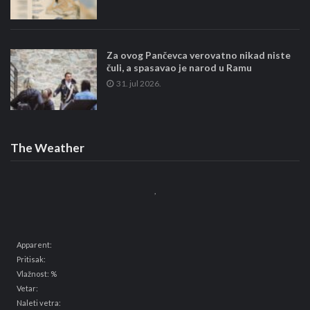
Za ovog Pančevca verovatno nikad niste
čuli, a spasavao je narod u Ramu
31. jul 2026.
The Weather
,
Apparent:
Pritisak:
Vlažnost: %
Vetar:
Naleti vetra: