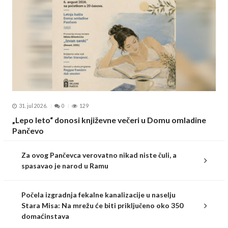
31. jul 2026.
0
129
„Lepo leto“ donosi književne večeri u Domu omladine
Pančevo
Za ovog Pančevca verovatno nikad niste čuli, a
spasavao je narod u Ramu
Počela izgradnja fekalne kanalizacije u naselju
Stara Misa: Na mrežu će biti priključeno oko 350
domaćinstava