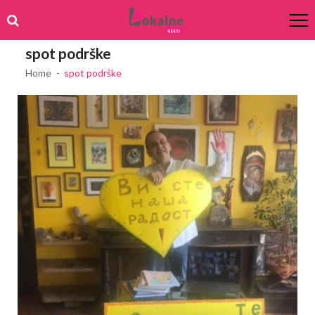
Skip
Skip
to
to
navigation
content
spot podrške
Home
spot podrške