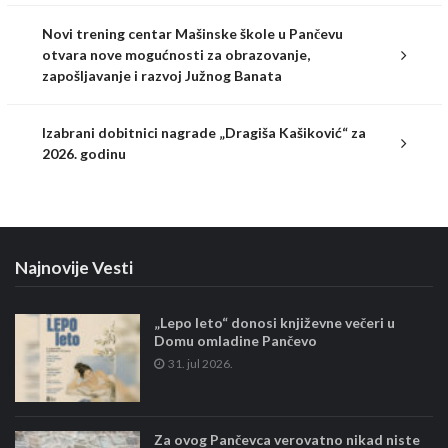
Novi trening centar Mašinske škole u Pančevu
otvara nove mogućnosti za obrazovanje,
zapošljavanje i razvoj Južnog Banata
Izabrani dobitnici nagrade „Dragiša Kašiković“ za
2026. godinu
Najnovije Vesti
„Lepo leto“ donosi književne večeri u
Domu omladine Pančevo
31. jul 2026.
Za ovog Pančevca verovatno nikad niste