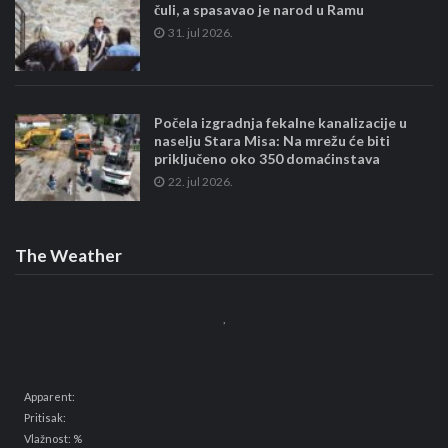
čuli, a spasavao je narod u Ramu
31. jul 2026.
Počela izgradnja fekalne kanalizacije u
naselju Stara Misa: Na mrežu će biti
priključeno oko 350 domaćinstava
22. jul 2026.
The Weather
,
Apparent:
Pritisak:
Vlažnost: %