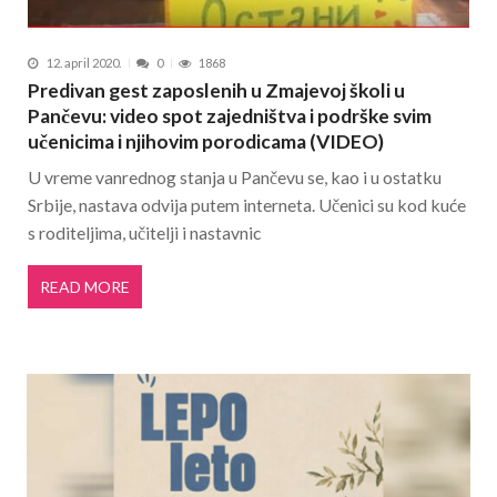
12. april 2020.
0
1868
Predivan gest zaposlenih u Zmajevoj školi u
Pančevu: video spot zajedništva i podrške svim
učenicima i njihovim porodicama (VIDEO)
U vreme vanrednog stanja u Pančevu se, kao i u ostatku
Srbije, nastava odvija putem interneta. Učenici su kod kuće
s roditeljima, učitelji i nastavnic
READ MORE