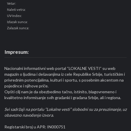
Vetar:
Naleti vetra:
UV-Index:
Izlazak sunca:
Zalazak sunca:
Impresum:
Nacionalni informativni web portal “LOKALNE VESTI” su web
magazin o ljudima i dešavanjima iz cele Republike Srbije, turističkim i
privrednim potencijalima, kulturi i sportu, s posebnim akcentom na
pojedince i njihove priče.
Opšti cilj nam je da obezbedimo tačno, istinito, blagovremeno i
kvalitetno informisanje svih građanki i građana Srbije, ali i regiona.
Svi sadržaji na portalu “Lokalne vesti” slobodni su za preuzimanje, uz
obavezno navođenje izvora.
Registarski broj u APR: IN000751