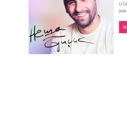
U Gl
Projekat „Mistični Dunav“ razvija održiv
jula
Pančevo: Počela rekonstrukcija kanalizaci
Crepaja: 30. „Crepajački fijaker“ okupiće 13
R
„Lepo leto“ donosi književne večeri u
Za ovog Pančevca verovatno nikad nist
Počela izgradnja fekalne kanalizacije u n