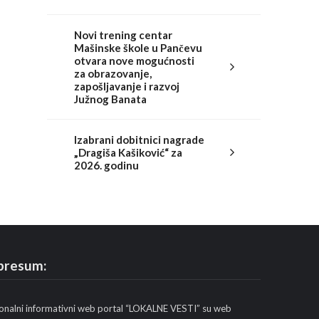
Novi trening centar
Mašinske škole u Pančevu
otvara nove mogućnosti
za obrazovanje,
zapošljavanje i razvoj
Južnog Banata
Izabrani dobitnici nagrade
„Dragiša Kašiković“ za
2026. godinu
presum:
onalni informativni web portal “LOKALNE VESTI” su web