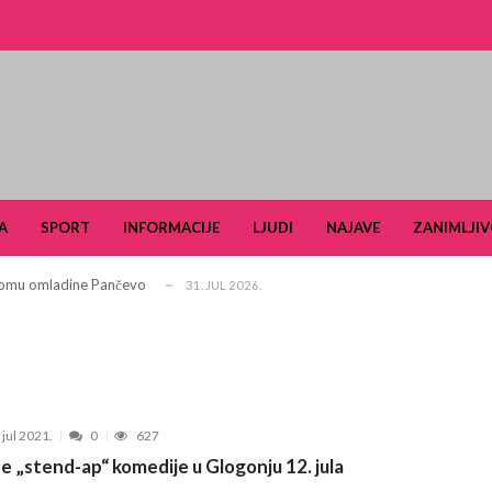
i turizam kroz prirodno i kulturno nasle...
27. APRIL 2026.
je u Ulici Dragutina Ilkića Birte kod v...
21. APRIL 2026.
A
SPORT
INFORMACIJE
LJUDI
NAJAVE
ZANIMLJIV
. aprila ljubitelje tradicije i lipi...
11. APRIL 2026.
 Domu omladine Pančevo
31. JUL 2026.
e čuli, a spasavao je narod u Ramu
31. JUL 2026.
aselju Stara Misa: Na mrežu će biti pri...
22. JUL 2026.
Pančevu otvara nove mogućnosti za obrazovan...
15. JUL 2026.
šiković“ za 2026. godinu
6. JUL 2026.
 jul 2021.
0
627
arčevu od 25. do 28. juna
15. JUN 2026.
e „stend-ap“ komedije u Glogonju 12. jula
ldera u okviru projekta TERRAIN u čijem fo...
3. JUN 2026.