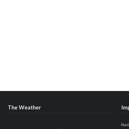
The Weather
Im
Naci
,