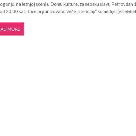
ogonju, na letnjoj sceni u Domu kulture, za seosku slavu Petrovdan 
i turizam kroz prirodno i kulturno nasle...
27. APRIL 2026.
 od 20:30 sati, biće organizovano veče „stend ap“ komedije. (više&hel
je u Ulici Dragutina Ilkića Birte kod v...
21. APRIL 2026.
. aprila ljubitelje tradicije i lipi...
11. APRIL 2026.
EAD MORE
 Domu omladine Pančevo
31. JUL 2026.
e čuli, a spasavao je narod u Ramu
31. JUL 2026.
aselju Stara Misa: Na mrežu će biti pri...
22. JUL 2026.