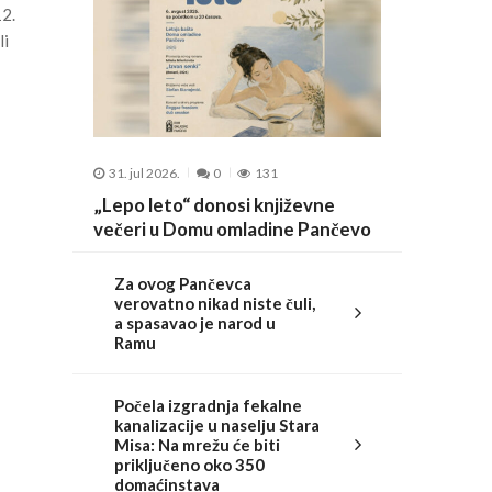
12.
li
31. jul 2026.
0
131
„Lepo leto“ donosi književne
večeri u Domu omladine Pančevo
Za ovog Pančevca
verovatno nikad niste čuli,
a spasavao je narod u
Ramu
Počela izgradnja fekalne
kanalizacije u naselju Stara
Misa: Na mrežu će biti
priključeno oko 350
domaćinstava