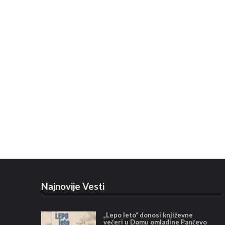
Najnovije Vesti
„Lepo leto“ donosi književne
večeri u Domu omladine Pančevo