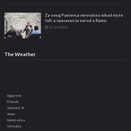
Za ovog Pančevca verovatno nikad niste
čuli, a spasavao je narod u Ramu
31. jul 2026.
The Weather
,
Apparent:
Pritisak:
Vlažnost: %
Vetar:
Naleti vetra:
UV-Index: