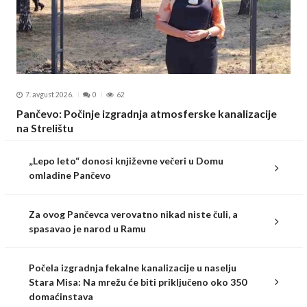
7. avgust 2026.
0
62
Pančevo: Počinje izgradnja atmosferske kanalizacije
na Strelištu
„Lepo leto“ donosi književne večeri u Domu
omladine Pančevo
Za ovog Pančevca verovatno nikad niste čuli, a
spasavao je narod u Ramu
Počela izgradnja fekalne kanalizacije u naselju
Stara Misa: Na mrežu će biti priključeno oko 350
domaćinstava