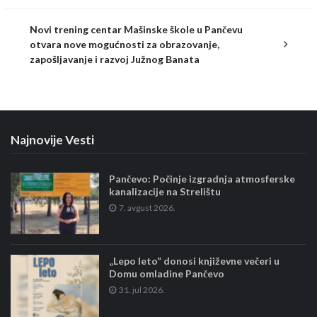
Novi trening centar Mašinske škole u Pančevu
otvara nove mogućnosti za obrazovanje,
zapošljavanje i razvoj Južnog Banata
Najnovije Vesti
Pančevo: Počinje izgradnja atmosferske
kanalizacije na Strelištu
7. avgust 2026.
„Lepo leto“ donosi književne večeri u
Domu omladine Pančevo
31. jul 2026.