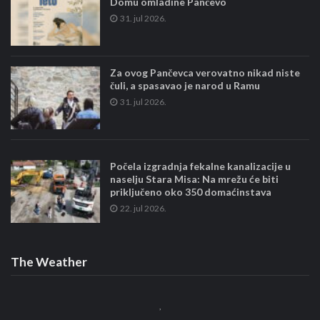
Domu omladine Pančevo
31. jul 2026.
Za ovog Pančevca verovatno nikad niste
čuli, a spasavao je narod u Ramu
31. jul 2026.
Počela izgradnja fekalne kanalizacije u
naselju Stara Misa: Na mrežu će biti
priključeno oko 350 domaćinstava
22. jul 2026.
The Weather
,