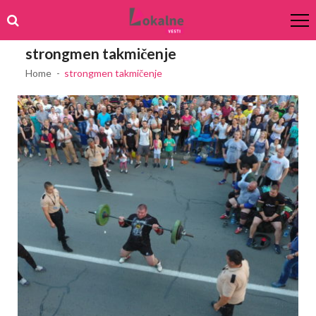
Skip
Skip
to
to
navigation
content
strongmen takmičenje
Home
strongmen takmičenje