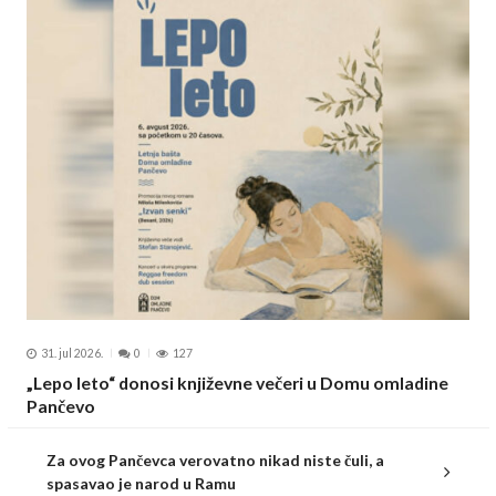
31. jul 2026.
0
127
„Lepo leto“ donosi književne večeri u Domu omladine
Pančevo
Za ovog Pančevca verovatno nikad niste čuli, a
spasavao je narod u Ramu