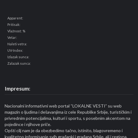
Apparent:
Pritisak:
Vlažnost: %
Vetar:
Naleti vetra:
UV-Index:
Izlazak sunca:
Zalazak sunca:
Impresum:
Nacionalni informativni web portal “LOKALNE VESTI” su web
magazin o ljudima i dešavanjima iz cele Republike Srbije, turističkim i
privrednim potencijalima, kulturi i sportu, s posebnim akcentom na
pojedince i njihove priče.
Opšti cilj nam je da obezbedimo tačno, istinito, blagovremeno i
kvalitetno informisanje svih građanki i građana Srbije, ali i regiona.