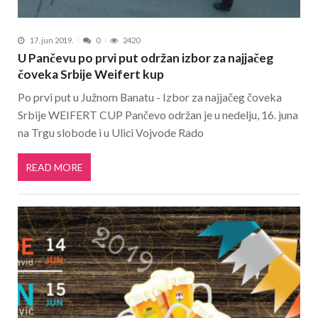
17. jun 2019.
0
2420
U Pančevu po prvi put održan izbor za najjačeg
čoveka Srbije Weifert kup
Po prvi put u Južnom Banatu - Izbor za najjačeg čoveka
Srbije WEIFERT CUP Pančevo održan je u nedelju, 16. juna
na Trgu slobode i u Ulici Vojvode Rado
READ MORE