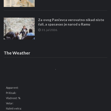
Za ovog Pančevca verovatno nikad niste
čuli, a spasavao je narod u Ramu
31. jul 2026.
The Weather
,
Apparent:
Pritisak:
Vlažnost: %
Vetar:
Naleti vetra: