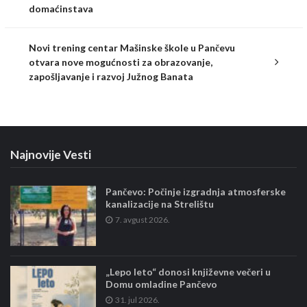
domaćinstava
Novi trening centar Mašinske škole u Pančevu
otvara nove mogućnosti za obrazovanje,
zapošljavanje i razvoj Južnog Banata
Najnovije Vesti
Pančevo: Počinje izgradnja atmosferske
kanalizacije na Strelištu
7. avgust 2026.
„Lepo leto“ donosi književne večeri u
Domu omladine Pančevo
31. jul 2026.