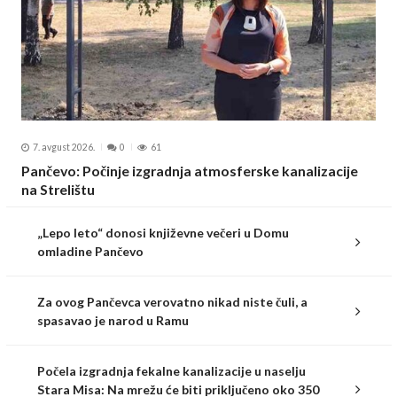
7. avgust 2026.
0
61
Pančevo: Počinje izgradnja atmosferske kanalizacije
na Strelištu
„Lepo leto“ donosi književne večeri u Domu
omladine Pančevo
Za ovog Pančevca verovatno nikad niste čuli, a
spasavao je narod u Ramu
Počela izgradnja fekalne kanalizacije u naselju
Stara Misa: Na mrežu će biti priključeno oko 350