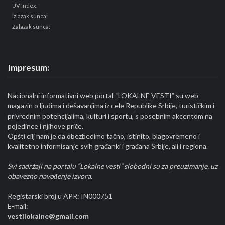
UV-Index:
Izlazak sunca:
Zalazak sunca:
Impresum:
Nacionalni informativni web portal “LOKALNE VESTI” su web
magazin o ljudima i dešavanjima iz cele Republike Srbije, turističkim i
privrednim potencijalima, kulturi i sportu, s posebnim akcentom na
pojedince i njihove priče.
Opšti cilj nam je da obezbedimo tačno, istinito, blagovremeno i
kvalitetno informisanje svih građanki i građana Srbije, ali i regiona.
Svi sadržaji na portalu “Lokalne vesti” slobodni su za preuzimanje, uz
obavezno navođenje izvora.
Registarski broj u APR: IN000751
E-mail:
vestilokalne@gmail.com