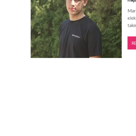
Projekat „Mistični Dunav“ razvija održiv
Mark
Pančevo: Počela rekonstrukcija kanalizaci
elek
Crepaja: 30. „Crepajački fijaker“ okupiće 13
tak
„Lepo leto“ donosi književne večeri u
R
Za ovog Pančevca verovatno nikad nist
Počela izgradnja fekalne kanalizacije u n