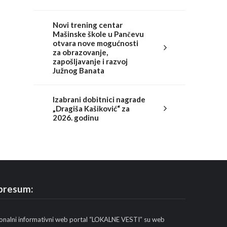
Novi trening centar
Mašinske škole u Pančevu
otvara nove mogućnosti
za obrazovanje,
zapošljavanje i razvoj
Južnog Banata
Izabrani dobitnici nagrade
„Dragiša Kašiković“ za
2026. godinu
presum:
onalni informativni web portal “LOKALNE VESTI” su web