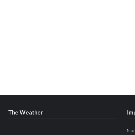
The Weather
Im
Naci
,