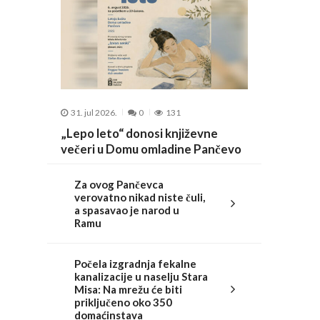
31. jul 2026.
0
131
„Lepo leto“ donosi književne
večeri u Domu omladine Pančevo
Za ovog Pančevca
verovatno nikad niste čuli,
a spasavao je narod u
Ramu
Počela izgradnja fekalne
kanalizacije u naselju Stara
Misa: Na mrežu će biti
priključeno oko 350
domaćinstava