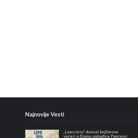
Najnovije Vesti
„Lepo leto“ donosi književne
večeri u Domu omladine Pančevo