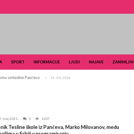
i turizam kroz prirodno i kulturno nasle...
27. APRIL 2026.
je u Ulici Dragutina Ilkića Birte kod v...
21. APRIL 2026.
A
SPORT
INFORMACIJE
LJUDI
NAJAVE
ZANIMLJIV
. aprila ljubitelje tradicije i lipi...
11. APRIL 2026.
 Domu omladine Pančevo
31. JUL 2026.
e čuli, a spasavao je narod u Ramu
31. JUL 2026.
aselju Stara Misa: Na mrežu će biti pri...
22. JUL 2026.
Pančevu otvara nove mogućnosti za obrazovan...
15. JUL 2026.
šiković“ za 2026. godinu
6. JUL 2026.
2. maj 2021.
0
1207
arčevu od 25. do 28. juna
15. JUN 2026.
nik Tesline škole iz Pančeva, Marko Milovanov, među
ldera u okviru projekta TERRAIN u čijem fo...
3. JUN 2026.
boljima u Srbiji u programiranju