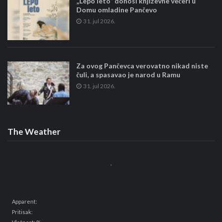
„Lepo leto“ donosi književne večeri u
Domu omladine Pančevo
31. jul 2026.
Za ovog Pančevca verovatno nikad niste
čuli, a spasavao je narod u Ramu
31. jul 2026.
The Weather
,
Apparent:
Pritisak: