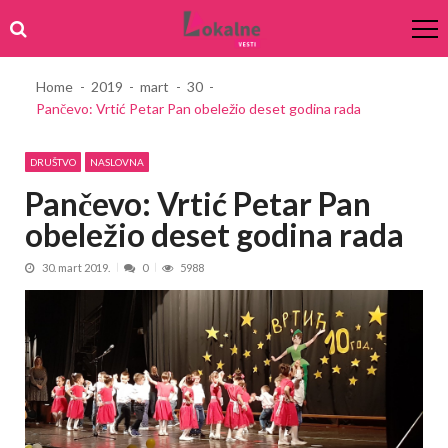
Skip
Skip
to
to
navigation
content
Home
2019
mart
30
Pančevo: Vrtić Petar Pan obeležio deset godina rada
DRUŠTVO
NASLOVNA
Pančevo: Vrtić Petar Pan
obeležio deset godina rada
30. mart 2019.
0
5988