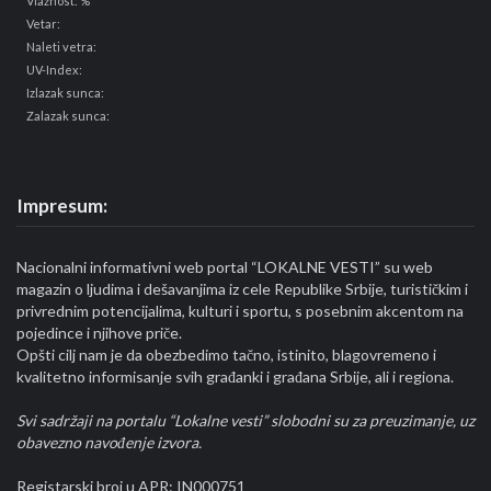
Vlažnost: %
Vetar:
Naleti vetra:
UV-Index:
Izlazak sunca:
Zalazak sunca:
Impresum:
Nacionalni informativni web portal “LOKALNE VESTI” su web
magazin o ljudima i dešavanjima iz cele Republike Srbije, turističkim i
privrednim potencijalima, kulturi i sportu, s posebnim akcentom na
pojedince i njihove priče.
Opšti cilj nam je da obezbedimo tačno, istinito, blagovremeno i
kvalitetno informisanje svih građanki i građana Srbije, ali i regiona.
Svi sadržaji na portalu “Lokalne vesti” slobodni su za preuzimanje, uz
obavezno navođenje izvora.
Registarski broj u APR: IN000751