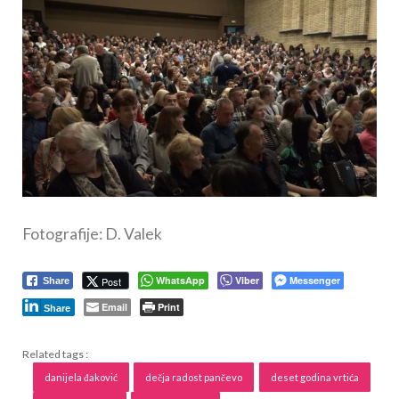
Fotografije: D. Valek
WhatsApp
Viber
Messenger
Post
Share
Email
Print
Share
Related tags :
danijela đaković
dečja radost pančevo
deset godina vrtića