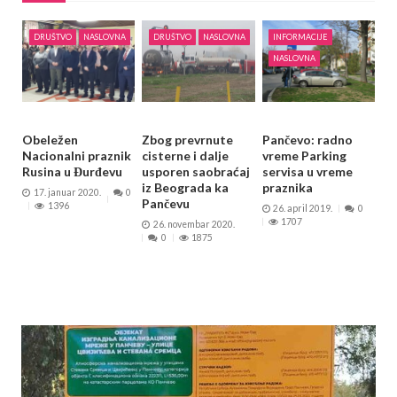
DRUŠTVO
NASLOVNA
DRUŠTVO
NASLOVNA
INFORMACIJE
NASLOVNA
Obeležen
Zbog prevrnute
Pančevo: radno
Nacionalni praznik
cisterne i dalje
vreme Parking
Rusina u Đurđevu
usporen saobraćaj
servisa u vreme
iz Beograda ka
praznika
17. januar 2020.
0
Pančevu
1396
26. april 2019.
0
1707
26. novembar 2020.
0
1875