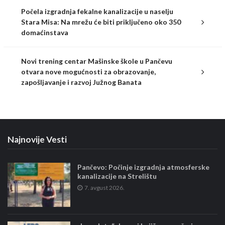
Počela izgradnja fekalne kanalizacije u naselju
Stara Misa: Na mrežu će biti priključeno oko 350
domaćinstava
Novi trening centar Mašinske škole u Pančevu
otvara nove mogućnosti za obrazovanje,
zapošljavanje i razvoj Južnog Banata
Najnovije Vesti
Pančevo: Počinje izgradnja atmosferske
kanalizacije na Strelištu
7. avgust 2026.