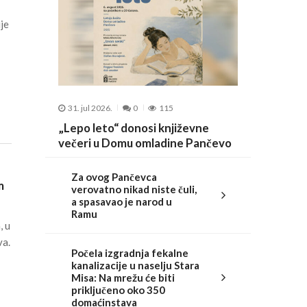
je
31. jul 2026.
0
115
„Lepo leto“ donosi književne
večeri u Domu omladine Pančevo
Za ovog Pančevca
m
verovatno nikad niste čuli,
a spasavao je narod u
Ramu
, u
va.
Počela izgradnja fekalne
kanalizacije u naselju Stara
Misa: Na mrežu će biti
priključeno oko 350
domaćinstava