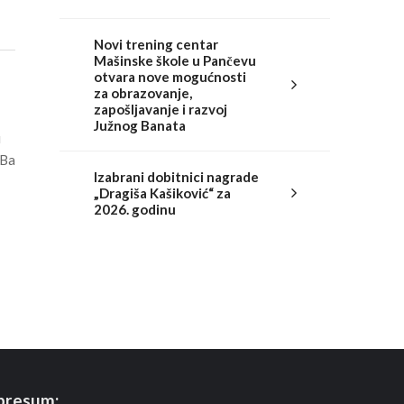
Novi trening centar
Mašinske škole u Pančevu
otvara nove mogućnosti
za obrazovanje,
zapošljavanje i razvoj
Južnog Banata
u
 Ba
Izabrani dobitnici nagrade
„Dragiša Kašiković“ za
2026. godinu
presum: