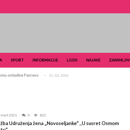
i turizam kroz prirodno i kulturno nasle...
27. APRIL 2026.
je u Ulici Dragutina Ilkića Birte kod v...
21. APRIL 2026.
A
SPORT
INFORMACIJE
LJUDI
NAJAVE
ZANIMLJIV
. aprila ljubitelje tradicije i lipi...
11. APRIL 2026.
 Domu omladine Pančevo
31. JUL 2026.
e čuli, a spasavao je narod u Ramu
31. JUL 2026.
aselju Stara Misa: Na mrežu će biti pri...
22. JUL 2026.
Pančevu otvara nove mogućnosti za obrazovan...
15. JUL 2026.
šiković“ za 2026. godinu
6. JUL 2026.
. mart 2021.
0
822
arčevu od 25. do 28. juna
15. JUN 2026.
ožba Udruženja žena „Novoseljanke“ ,,U susret Osmom
ldera u okviru projekta TERRAIN u čijem fo...
3. JUN 2026.
tu“