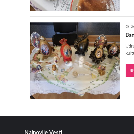
20
Ban
Udru
kult
R
Najnovije Vesti