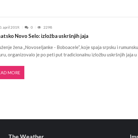
. april 2019.
0
2298
atsko Novo Selo: izložba uskršnjih jaja
ženje žena „Novoseljanke - Boboacele“, koje spaja srpsku i rumunsk
uru, organizovalo je po peti put tradicionalnu izložbu uskršnjih jaja u
EAD MORE
The Weather
Im