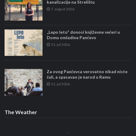
kanalizacije na Strelištu
7. avgust 2026.
„Lepo leto“ donosi književne večeri u
Domu omladine Pančevo
31. jul 2026.
Za ovog Pančevca verovatno nikad niste
čuli, a spasavao je narod u Ramu
31. jul 2026.
The Weather
,