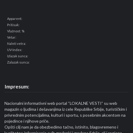
Apparent:
Pritisak:
Vlažnost: %
Vetar:
Naleti vetra:
UV-Index:
Izlazak sunca:
Zalazak sunca:
Impresum:
Nacionalni informativni web portal “LOKALNE VESTI” su web
magazin o ljudima i dešavanjima iz cele Republike Srbije, turističkim i
privrednim potencijalima, kulturi i sportu, s posebnim akcentom na
pojedince i njihove priče.
Opšti cilj nam je da obezbedimo tačno, istinito, blagovremeno i
kvalitetno informisanje svih građanki i građana Srbije, ali i regiona.