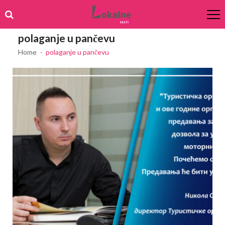
Skip
Skip
to
to
navigation
content
polaganje u pančevu
Home
polaganje u pančevu