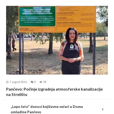
7. avgust 2026.
0
58
Pančevo: Počinje izgradnja atmosferske kanalizacije
na Strelištu
„Lepo leto“ donosi književne večeri u Domu
omladine Pančevo