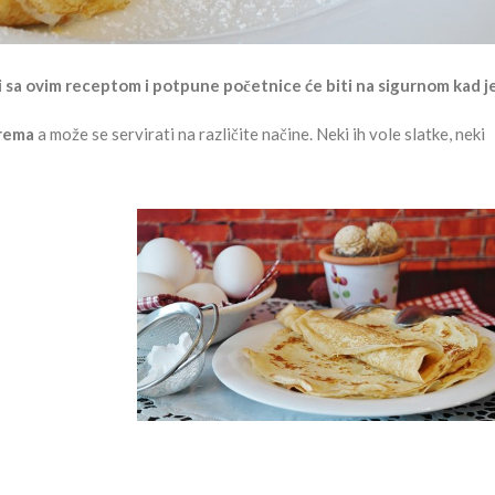
i sa ovim receptom i potpune početnice će biti na sigurnom kad j
prema
a može se servirati na različite načine. Neki ih vole slatke, neki