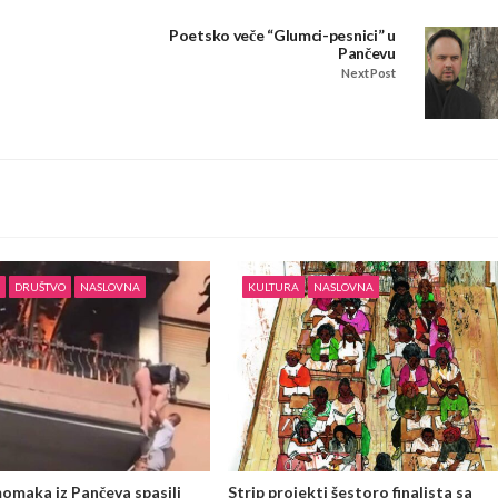
Poetsko veče “Glumci-pesnici” u
Pančevu
Next Post
DRUŠTVO
NASLOVNA
KULTURA
NASLOVNA
omaka iz Pančeva spasili
Strip projekti šestoro finalista sa