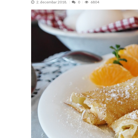
2. decembar 2018.
0
6804
Pančevo: Održan treći sastanak stejkho
Projekat „Mistični Dunav“ razvija održiv
Pančevo: Počela rekonstrukcija kanalizaci
Pančevo: Počinje izgradnja atmosferske 
„Lepo leto“ donosi književne večeri u
Za ovog Pančevca verovatno nikad nist