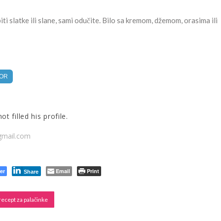
 biti slatke ili slane, sami odučite. Bilo sa kremom, džemom, orasima ili
TOR
t filled his profile.
mail.com
er
Email
Print
Share
recept za palačinke