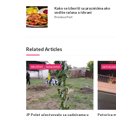
Kako se izboriti sa praznicima ako
vodite računa o ishrani
Previous Post
Related Articles
DRUŠTVO
NASLOVNA
AKTUELNO
JP Polet učestvovalo sa sadnicama u
Petorica m