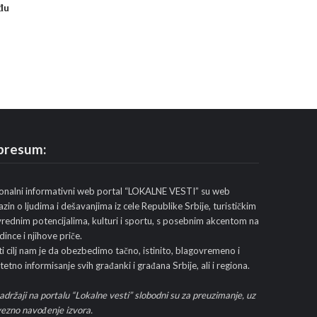
đu
presum:
onalni informativni web portal “LOKALNE VESTI” su web
zin o ljudima i dešavanjima iz cele Republike Srbije, turističkim
ivrednim potencijalima, kulturi i sportu, s posebnim akcentom na
dince i njihove priče.
i cilj nam je da obezbedimo tačno, istinito, blagovremeno i
tetno informisanje svih građanki i građana Srbije, ali i regiona.
sadržaji na portalu “Lokalne vesti” slobodni su za preuzimanje, uz
ezno navođenje izvora.