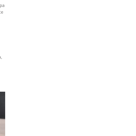
 pa
te
,