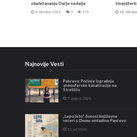
obeležavanju Dečje nedelje
tinejdžerk
6. oktobar 2021.
0
579
28. oktoba
Najnovije Vesti
Pančevo: Počinje izgradnja
atmosferske kanalizacije na
Strelištu
7. avgust 2026.
„Lepo leto“ donosi književne
večeri u Domu omladine Pančevo
31. jul 2026.