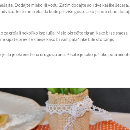
mešajte. Dodajte mleko ili vodu. Zatim dodajte so i dve kašike šećera,
grudvica. Testo ne treba da bude previše gusto, ako je potrebno dodaj
o zagrejali nekoliko kapi ulja. Malo okrećite tiganj kako bi se smesa
e sipate previše smese kako bi vam palačinke bile što tanje.
 je da je okrenete na drugu stranu. Pecite je tako još oko pola minuta