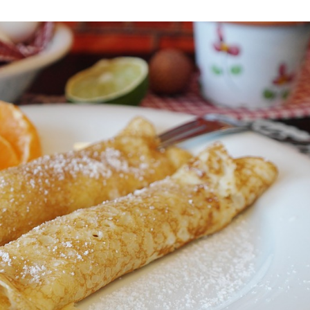
ldera u okviru projekta TERRAIN u čijem fo...
3. JUN 2026.
i turizam kroz prirodno i kulturno nasle...
27. APRIL 2026.
je u Ulici Dragutina Ilkića Birte kod v...
21. APRIL 2026.
kanalizacije na Strelištu
7. AVGUST 2026.
 Domu omladine Pančevo
31. JUL 2026.
e čuli, a spasavao je narod u Ramu
31. JUL 2026.