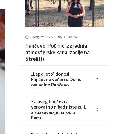
7. avgust 2026.
0
56
Pančevo: Počinje izgradnja
atmosferske kanalizacije na
Strelištu
„Lepo leto“ donosi
književne večeri u Domu
omladine Pančevo
Za ovog Pančevca
verovatno nikad niste čuli,
a spasavao je narod u
Ramu