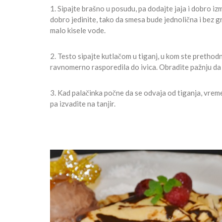
1. Sipajte brašno u posudu, pa dodajte jaja i dobro iz
dobro jedinite, tako da smesa bude jednolična i bez 
malo kisele vode.
2. Testo sipajte kutlačom u tiganj, u kom ste prethodn
ravnomerno rasporedila do ivica. Obradite pažnju da n
3. Kad palačinka počne da se odvaja od tiganja, vreme
pa izvadite na tanjir.