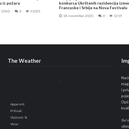
u iz požara
konkursa Ukrštenih rezidencija izme
Francuske i Srbije na Nova Festivalu
r 2020.
0
11020
18. novembar 2020.
0
1219
The Weather
Im
Naci
,
maga
i pr
poje
Opšt
Apparent:
kvali
Pritisak:
Vlažnost: %
Svi 
Vetar:
obav