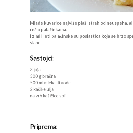
Mlade kuvarice najviše plaši strah od neuspeha, al
reč o palačinkama.
I zimi i leti palačinske su poslastica koja se brzo s
slane.
Sastojci:
3 jaja
300 g brašna
500 ml mleka ili vode
2 kašike ulja
na vrh kašičice soli
Priprema: