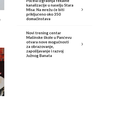
Počela izgradnja fekalne
kanalizacije u naselju Stara
Misa: Na mrežu će biti
priključeno oko 350
domaćinstava
e
Novi trening centar
Mašinske škole u Pančevu
otvara nove mogućnosti
za obrazovanje,
zapošljavanje i razvoj
Južnog Banata