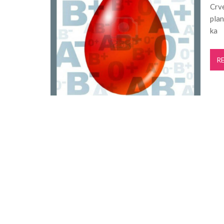
Crve
Projekat „Mistični Dunav“ razvija održiv
plan
Pančevo: Počela rekonstrukcija kanalizaci
ka
Crepaja: 30. „Crepajački fijaker“ okupiće 13
„Lepo leto“ donosi književne večeri u
R
Za ovog Pančevca verovatno nikad nist
Počela izgradnja fekalne kanalizacije u n