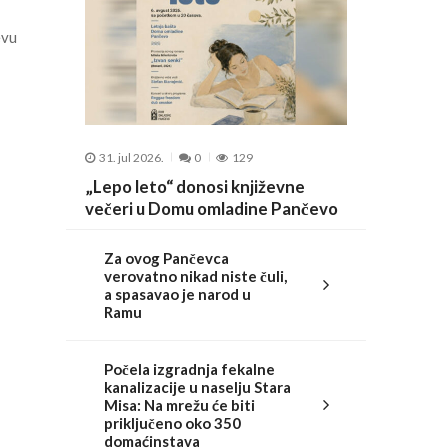
e
evu
31. jul 2026.
0
129
„Lepo leto“ donosi književne
večeri u Domu omladine Pančevo
Za ovog Pančevca
verovatno nikad niste čuli,
a spasavao je narod u
Ramu
Počela izgradnja fekalne
kanalizacije u naselju Stara
Misa: Na mrežu će biti
priključeno oko 350
domaćinstava