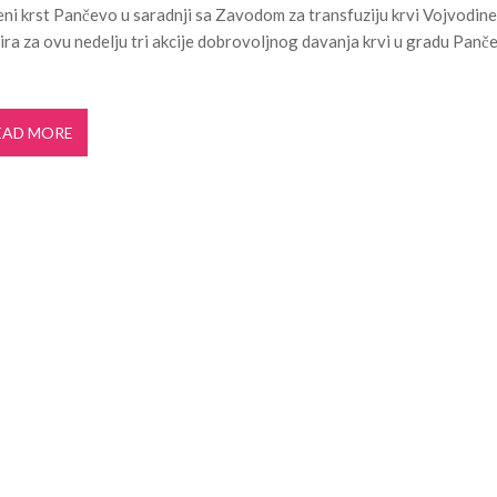
ni krst Pančevo u saradnji sa Zavodom za transfuziju krvi Vojvodin
i turizam kroz prirodno i kulturno nasle...
27. APRIL 2026.
ira za ovu nedelju tri akcije dobrovoljnog davanja krvi u gradu Panč
je u Ulici Dragutina Ilkića Birte kod v...
21. APRIL 2026.
. aprila ljubitelje tradicije i lipi...
11. APRIL 2026.
 Domu omladine Pančevo
31. JUL 2026.
EAD MORE
e čuli, a spasavao je narod u Ramu
31. JUL 2026.
aselju Stara Misa: Na mrežu će biti pri...
22. JUL 2026.