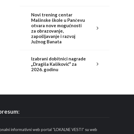
Novi trening centar
Mašinske škole u Pančevu
otvara nove mogućnosti
za obrazovanje,
zapošljavanje i razvoj
Južnog Banata
Izabrani dobitnici nagrade
„Dragiša Kašiković“ za
2026. godinu
presum:
onalni informativni web portal “LOKALNE VESTI” su web