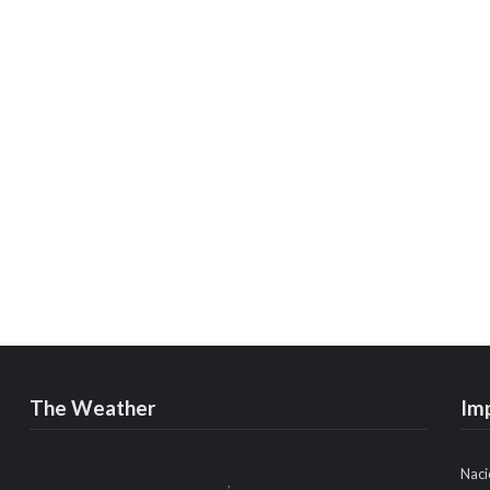
The Weather
Im
Naci
,