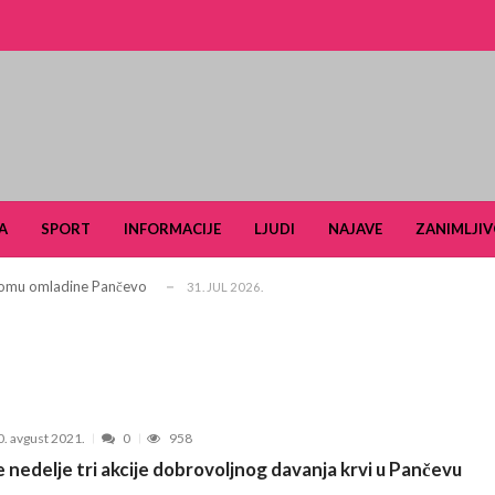
i turizam kroz prirodno i kulturno nasle...
27. APRIL 2026.
je u Ulici Dragutina Ilkića Birte kod v...
21. APRIL 2026.
A
SPORT
INFORMACIJE
LJUDI
NAJAVE
ZANIMLJIV
. aprila ljubitelje tradicije i lipi...
11. APRIL 2026.
 Domu omladine Pančevo
31. JUL 2026.
e čuli, a spasavao je narod u Ramu
31. JUL 2026.
aselju Stara Misa: Na mrežu će biti pri...
22. JUL 2026.
Pančevu otvara nove mogućnosti za obrazovan...
15. JUL 2026.
šiković“ za 2026. godinu
6. JUL 2026.
0. avgust 2021.
0
958
arčevu od 25. do 28. juna
15. JUN 2026.
 nedelje tri akcije dobrovoljnog davanja krvi u Pančevu
ldera u okviru projekta TERRAIN u čijem fo...
3. JUN 2026.