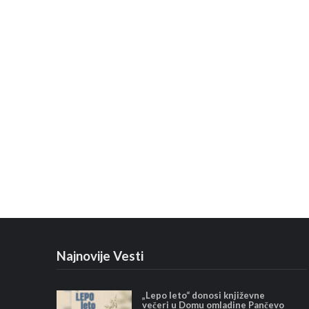
Najnovije Vesti
„Lepo leto“ donosi književne
večeri u Domu omladine Pančevo