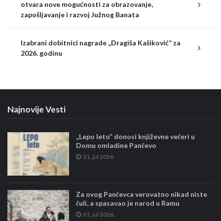
otvara nove mogućnosti za obrazovanje,
zapošljavanje i razvoj Južnog Banata
Izabrani dobitnici nagrade „Dragiša Kašiković“ za
2026. godinu
Najnovije Vesti
„Lepo leto“ donosi književne večeri u
Domu omladine Pančevo
31. jul 2026.
Za ovog Pančevca verovatno nikad niste
čuli, a spasavao je narod u Ramu
31. jul 2026.