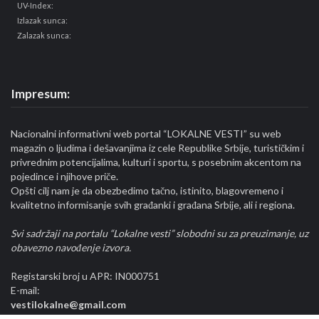
UV-Index:
Izlazak sunca:
Zalazak sunca:
Impresum:
Nacionalni informativni web portal “LOKALNE VESTI” su web
magazin o ljudima i dešavanjima iz cele Republike Srbije, turističkim i
privrednim potencijalima, kulturi i sportu, s posebnim akcentom na
pojedince i njihove priče.
Opšti cilj nam je da obezbedimo tačno, istinito, blagovremeno i
kvalitetno informisanje svih građanki i građana Srbije, ali i regiona.
Svi sadržaji na portalu “Lokalne vesti” slobodni su za preuzimanje, uz
obavezno navođenje izvora.
Registarski broj u APR: IN000751
E-mail:
vestilokalne@gmail.com