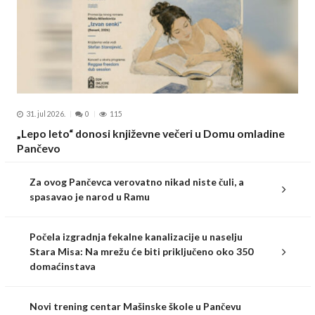
31. jul 2026.
0
115
„Lepo leto“ donosi književne večeri u Domu omladine
Pančevo
Za ovog Pančevca verovatno nikad niste čuli, a
spasavao je narod u Ramu
Počela izgradnja fekalne kanalizacije u naselju
Stara Misa: Na mrežu će biti priključeno oko 350
domaćinstava
Novi trening centar Mašinske škole u Pančevu