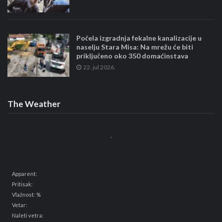
Počela izgradnja fekalne kanalizacije u
naselju Stara Misa: Na mrežu će biti
priključeno oko 350 domaćinstava
22. jul 2026.
The Weather
,
Apparent:
Pritisak:
Vlažnost: %
Vetar:
Naleti vetra: