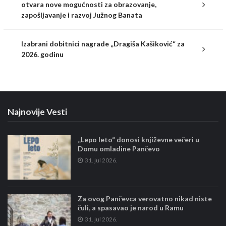
otvara nove mogućnosti za obrazovanje,
zapošljavanje i razvoj Južnog Banata
Izabrani dobitnici nagrade „Dragiša Kašiković“ za
2026. godinu
Najnovije Vesti
„Lepo leto“ donosi književne večeri u
Domu omladine Pančevo
31. jul 2026.
Za ovog Pančevca verovatno nikad niste
čuli, a spasavao je narod u Ramu
31. jul 2026.