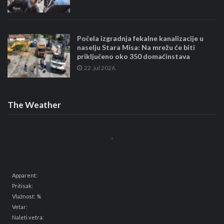
Počela izgradnja fekalne kanalizacije u
naselju Stara Misa: Na mrežu će biti
priključeno oko 350 domaćinstava
22. jul 2026.
The Weather
,
Apparent:
Pritisak:
Vlažnost: %
Vetar:
Naleti vetra: