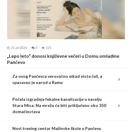
31. jul 2026.
0
125
„Lepo leto“ donosi književne večeri u Domu omladine
Pančevo
Za ovog Pančevca verovatno nikad niste čuli, a
spasavao je narod u Ramu
Počela izgradnja fekalne kanalizacije u naselju
Stara Misa: Na mrežu će biti priključeno oko 350
domaćinstava
Novi trening centar Mašinske škole u Pančevu