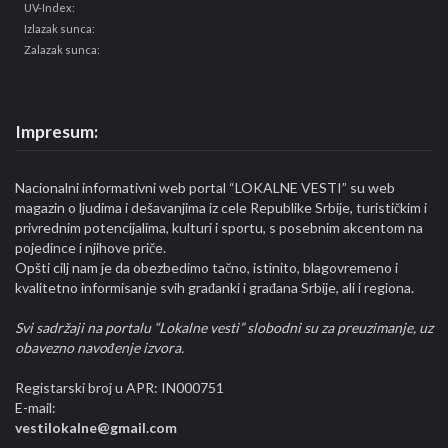
UV-Index:
Izlazak sunca:
Zalazak sunca:
Impresum:
Nacionalni informativni web portal “LOKALNE VESTI” su web
magazin o ljudima i dešavanjima iz cele Republike Srbije, turističkim i
privrednim potencijalima, kulturi i sportu, s posebnim akcentom na
pojedince i njihove priče.
Opšti cilj nam je da obezbedimo tačno, istinito, blagovremeno i
kvalitetno informisanje svih građanki i građana Srbije, ali i regiona.
Svi sadržaji na portalu “Lokalne vesti” slobodni su za preuzimanje, uz
obavezno navođenje izvora.
Registarski broj u APR: IN000751
E-mail:
vestilokalne@gmail.com