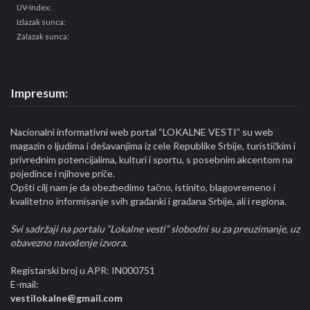
UV-Index:
Izlazak sunca:
Zalazak sunca:
Impresum:
Nacionalni informativni web portal “LOKALNE VESTI” su web
magazin o ljudima i dešavanjima iz cele Republike Srbije, turističkim i
privrednim potencijalima, kulturi i sportu, s posebnim akcentom na
pojedince i njihove priče.
Opšti cilj nam je da obezbedimo tačno, istinito, blagovremeno i
kvalitetno informisanje svih građanki i građana Srbije, ali i regiona.
Svi sadržaji na portalu “Lokalne vesti” slobodni su za preuzimanje, uz
obavezno navođenje izvora.
Registarski broj u APR: IN000751
E-mail:
vestilokalne@gmail.com