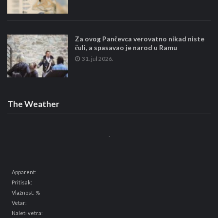
Za ovog Pančevca verovatno nikad niste
čuli, a spasavao je narod u Ramu
31. jul 2026.
The Weather
,
Apparent:
Pritisak:
Vlažnost: %
Vetar:
Naleti vetra: