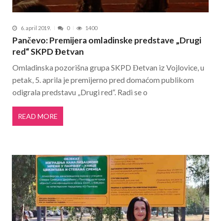
6. april 2019.
0
1400
Pančevo: Premijera omladinske predstave „Drugi
red“ SKPD Đetvan
Omladinska pozorišna grupa SKPD Đetvan iz Vojlovice, u
petak, 5. aprila je premijerno pred domaćom publikom
odigrala predstavu „Drugi red“. Radi se o
READ MORE