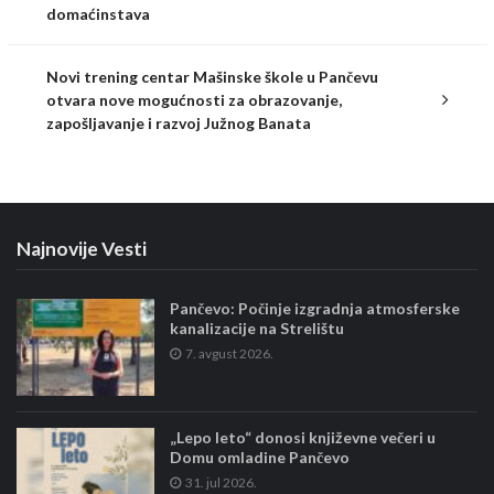
domaćinstava
Novi trening centar Mašinske škole u Pančevu
otvara nove mogućnosti za obrazovanje,
zapošljavanje i razvoj Južnog Banata
Najnovije Vesti
Pančevo: Počinje izgradnja atmosferske
kanalizacije na Strelištu
7. avgust 2026.
„Lepo leto“ donosi književne večeri u
Domu omladine Pančevo
31. jul 2026.