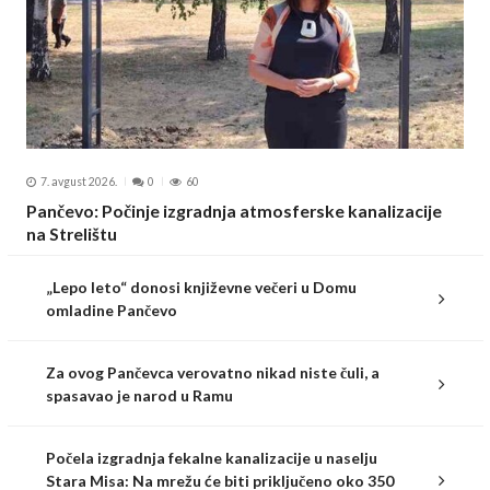
7. avgust 2026.
0
60
Pančevo: Počinje izgradnja atmosferske kanalizacije
na Strelištu
„Lepo leto“ donosi književne večeri u Domu
omladine Pančevo
Za ovog Pančevca verovatno nikad niste čuli, a
spasavao je narod u Ramu
Počela izgradnja fekalne kanalizacije u naselju
Stara Misa: Na mrežu će biti priključeno oko 350