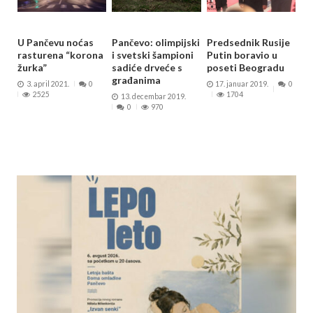
U Pančevu noćas
Pančevo: olimpijski
Predsednik Rusije
rasturena “korona
i svetski šampioni
Putin boravio u
žurka”
sadiće drveće s
poseti Beogradu
građanima
3. april 2021.
0
17. januar 2019.
0
2525
1704
13. decembar 2019.
0
970