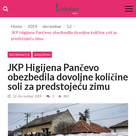
Skip
Skip
to
to
navigation
content
Home
2019
decembar
12
JKP Higijena Pančevo obezbedila dovoljne količine soli za
predstojeću zimu
INFORMACIJE
NASLOVNA
JKP Higijena Pančevo
obezbedila dovoljne količine
soli za predstojeću zimu
12. decembar 2019.
0
865