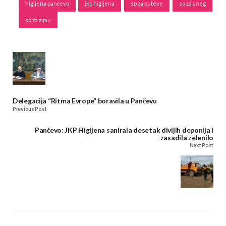
higijena pančevo
jkp higijena
so za puteve
so za sneg
so za zimu
Delegacija “Ritma Evrope” boravila u Pančevu
Previous Post
Pančevo: JKP Higijena sanirala desetak divljih deponija i
zasadila zelenilo
Next Post