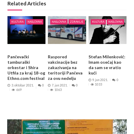
Related Articles
KULTURA
NASLOVNA
NASLOVNA
ZDRAVLJE
KULTURA
NASLOVNA
Pančevački
Raspored
Stefan Milenković:
tamburaški
vakcinacije bez
Imam osećaj kao
orkestar i Shira
zakazivanja na
da sam se vratio
Utfila za kraj 18-og
teritoriji Pančeva
kući
Ethno.com festival
za ovu nedelju
9. jun 2021.
0
1033
3. oktobar 2021.
0
7. jun 2021.
0
669
1063