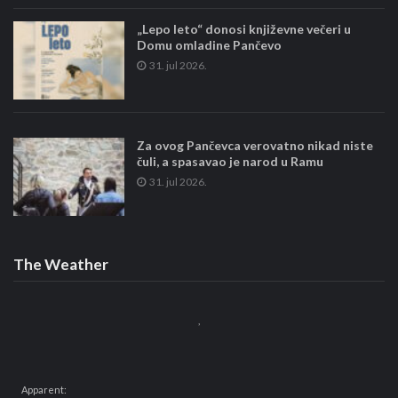
„Lepo leto“ donosi književne večeri u
Domu omladine Pančevo
31. jul 2026.
Za ovog Pančevca verovatno nikad niste
čuli, a spasavao je narod u Ramu
31. jul 2026.
The Weather
,
Apparent: