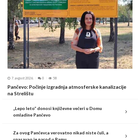
7. avgust 2026.
0
58
Pančevo: Počinje izgradnja atmosferske kanalizacije
na Strelištu
„Lepo leto“ donosi književne večeri u Domu
omladine Pančevo
Za ovog Pančevca verovatno nikad niste čuli, a
spasavao je narod u Ramu