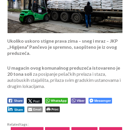
Ukoliko uskoro stigne prava zima – sneg i mraz – JKP
,,Higijena“ Pančevo je spremno, saopšteno je iz ovog
preduzeća.
U magacin ovog komunalnog preduzeća istovareno je
20 tona soli
za posipanje pešačkih prelaza i staza,
autobuskih stajališta, prilaza svim gradskim ustanovama i
drugim lokacijama.
WhatsApp
Viber
Messenger
Post
Share
Email
Print
Share
Related tags :