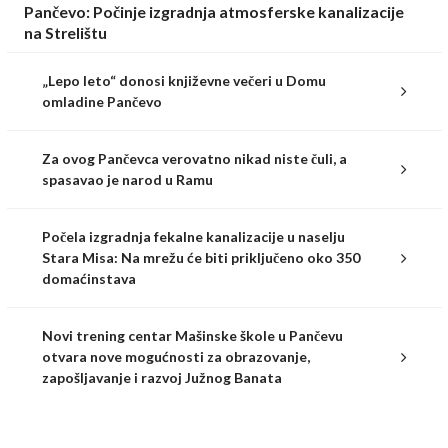
Pančevo: Počinje izgradnja atmosferske kanalizacije
na Strelištu
„Lepo leto“ donosi književne večeri u Domu
omladine Pančevo
Za ovog Pančevca verovatno nikad niste čuli, a
spasavao je narod u Ramu
Počela izgradnja fekalne kanalizacije u naselju
Stara Misa: Na mrežu će biti priključeno oko 350
domaćinstava
Novi trening centar Mašinske škole u Pančevu
otvara nove mogućnosti za obrazovanje,
zapošljavanje i razvoj Južnog Banata