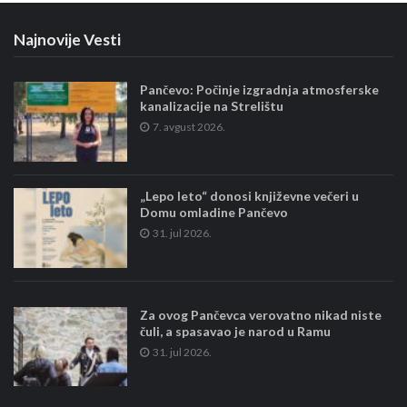
Najnovije Vesti
Pančevo: Počinje izgradnja atmosferske
kanalizacije na Strelištu
7. avgust 2026.
„Lepo leto“ donosi književne večeri u
Domu omladine Pančevo
31. jul 2026.
Za ovog Pančevca verovatno nikad niste
čuli, a spasavao je narod u Ramu
31. jul 2026.