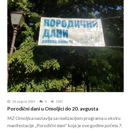
14. avgust 2019.
0
1241
Porodični dani u Omoljici do 20. avgusta
MZ Omoljica nastavlja sa realizacijom programa u okviru
manifestacije „Porodični dani“ koja je ove godine počela 7.