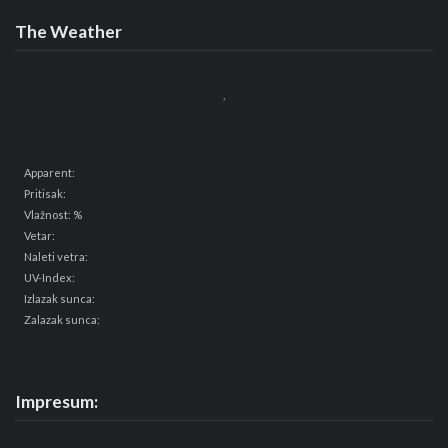
The Weather
,
Apparent:
Pritisak:
Vlažnost: %
Vetar:
Naleti vetra:
UV-Index:
Izlazak sunca:
Zalazak sunca:
Impresum: