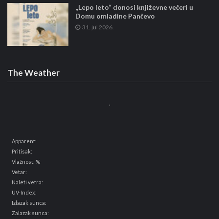
„Lepo leto“ donosi književne večeri u
Domu omladine Pančevo
31. jul 2026.
The Weather
,
Apparent:
Pritisak:
Vlažnost: %
Vetar:
Naleti vetra:
UV-Index:
Izlazak sunca:
Zalazak sunca: