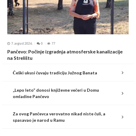
7. avgust 2026.
0
77
Pančevo: Počinje izgradnja atmosferske kanalizacije
na Strelištu
Češki ukusi čuvaju tradiciju Južnog Banata
„Lepo leto“ donosi književne večeri u Domu
omladine Pančevo
Za ovog Pančevca verovatno nikad niste čuli, a
spasavao je narod u Ramu