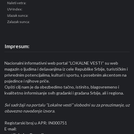
Naleti vetra:
UV-Index:
Izlazak sunca:
Zalazak sunca:
Impresum:
Nacionalni informativni web portal “LOKALNE VESTI” su web
magazin o ljudima i dešavanjima iz cele Republike Srbije, turističkim i
privrednim potencijalima, kulturi i sportu, s posebnim akcentom na
pojedince i njihove priče.
Opšti cilj nam je da obezbedimo tačno, istinito, blagovremeno i
kvalitetno informisanje svih građanki i građana Srbije, ali i regiona.
Svi sadržaji na portalu “Lokalne vesti” slobodni su za preuzimanje, uz
obavezno navođenje izvora.
Registarski broj u APR: IN000751
E-mail: