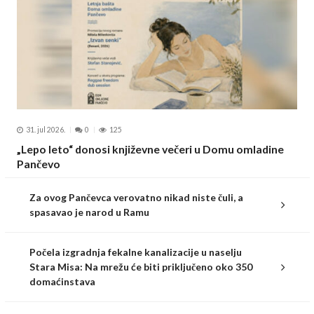
31. jul 2026.
0
125
„Lepo leto“ donosi književne večeri u Domu omladine
Pančevo
Za ovog Pančevca verovatno nikad niste čuli, a
spasavao je narod u Ramu
Počela izgradnja fekalne kanalizacije u naselju
Stara Misa: Na mrežu će biti priključeno oko 350
domaćinstava