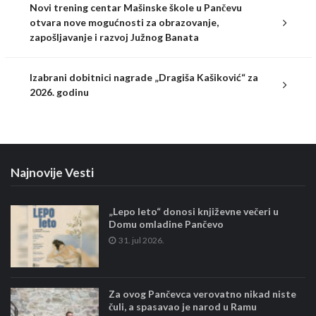
Novi trening centar Mašinske škole u Pančevu
otvara nove mogućnosti za obrazovanje,
zapošljavanje i razvoj Južnog Banata
Izabrani dobitnici nagrade „Dragiša Kašiković“ za
2026. godinu
Najnovije Vesti
„Lepo leto“ donosi književne večeri u
Domu omladine Pančevo
31. jul 2026.
Za ovog Pančevca verovatno nikad niste
čuli, a spasavao je narod u Ramu