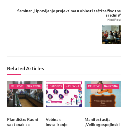
Seminar „Upravljanje projektima u oblasti zaštite životne
sredine“
Next Post
Related Articles
DRUŠTVO
NASLOVNA
DRUŠTVO
NASLOVNA
DRUŠTVO
NASLOVNA
Plandište: Radni
Vebinar:
Manifestacija
sastanak sa
Instaliranje
„Velikogospojinski