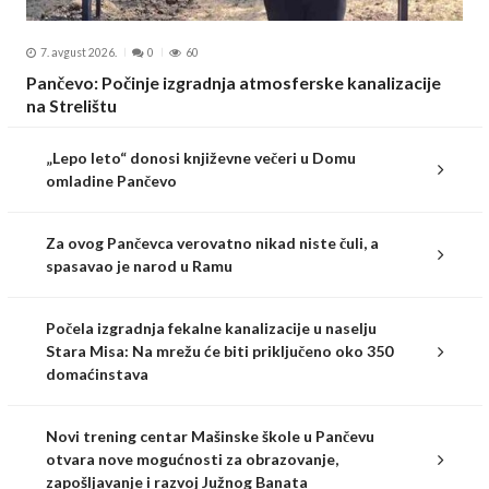
7. avgust 2026.
0
60
Pančevo: Počinje izgradnja atmosferske kanalizacije
na Strelištu
„Lepo leto“ donosi književne večeri u Domu
omladine Pančevo
Za ovog Pančevca verovatno nikad niste čuli, a
spasavao je narod u Ramu
Počela izgradnja fekalne kanalizacije u naselju
Stara Misa: Na mrežu će biti priključeno oko 350
domaćinstava
Novi trening centar Mašinske škole u Pančevu
otvara nove mogućnosti za obrazovanje,
zapošljavanje i razvoj Južnog Banata