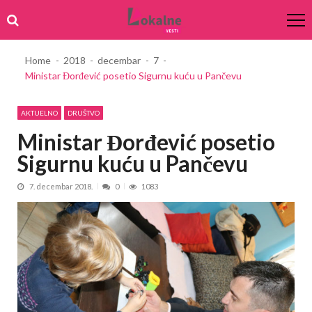
Skip
Skip
to
to
navigation
content
Home
2018
decembar
7
Ministar Đorđević posetio Sigurnu kuću u Pančevu
AKTUELNO
DRUŠTVO
Ministar Đorđević posetio
Sigurnu kuću u Pančevu
7. decembar 2018.
0
1083