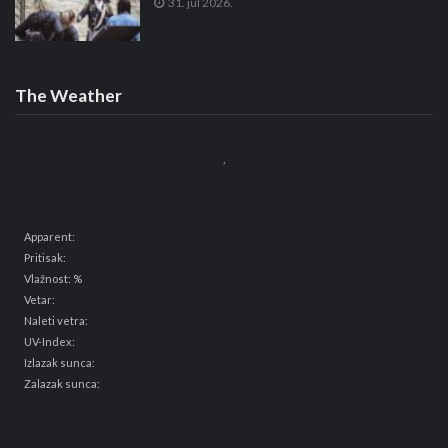
31. jul 2026.
The Weather
,
Apparent:
Pritisak:
Vlažnost: %
Vetar:
Naleti vetra:
UV-Index:
Izlazak sunca:
Zalazak sunca: