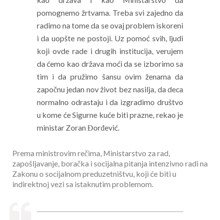
pomognemo žrtvama. Treba svi zajedno da
radimo na tome da se ovaj problem iskoreni
i da uopšte ne postoji. Uz pomoć svih, ljudi
koji ovde rade i drugih institucija, verujem
da ćemo kao država moći da se izborimo sa
tim i da pružimo šansu ovim ženama da
započnu jedan nov život bez nasilja, da deca
normalno odrastaju i da izgradimo društvo
u kome će Sigurne kuće biti prazne, rekao je
ministar Zoran Đorđević.
Prema ministrovim rečima, Ministarstvo za rad,
zapošljavanje, boračka i socijalna pitanja intenzivno radi na
Zakonu o socijalnom preduzetništvu, koji će biti u
indirektnoj vezi sa istaknutim problemom.