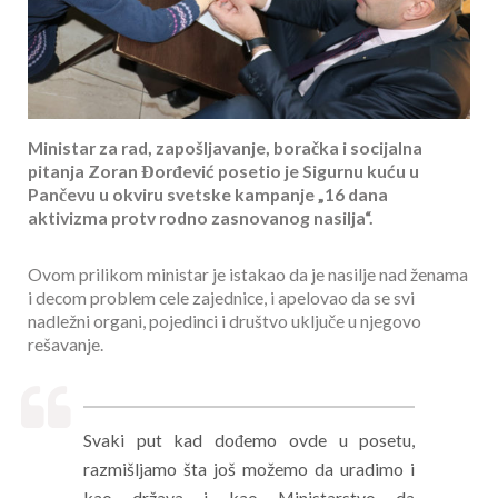
Ministar za rad, zapošljavanje, boračka i socijalna
pitanja Zoran Đorđević posetio je Sigurnu kuću u
Pančevu u okviru svetske kampanje „16 dana
aktivizma protv rodno zasnovanog nasilja“.
Ovom prilikom ministar je istakao da je nasilje nad ženama
i decom problem cele zajednice, i apelovao da se svi
nadležni organi, pojedinci i društvo uključe u njegovo
rešavanje.
Svaki put kad dođemo ovde u posetu,
razmišljamo šta još možemo da uradimo i
kao država i kao Ministarstvo da