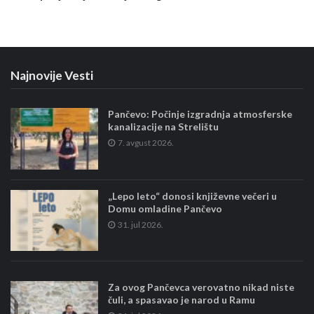
Najnovije Vesti
Pančevo: Počinje izgradnja atmosferske
kanalizacije na Strelištu
7. avgust 2026.
„Lepo leto“ donosi književne večeri u
Domu omladine Pančevo
31. jul 2026.
Za ovog Pančevca verovatno nikad niste
čuli, a spasavao je narod u Ramu