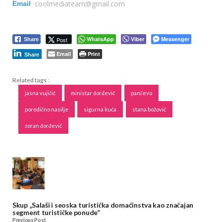
coolmediateam@gmail.com
Email
WhatsApp
Viber
Messenger
Post
Share
Email
Print
Share
Related tags :
jasna vujičić
ministar đorđević
pančevo
porodično nasilje
sigurna kuća
stana božović
zoran đorđević
Skup „Salaši i seoska turistička domaćinstva kao značajan
segment turističke ponude“
Previous Post