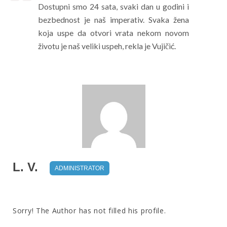
Dostupni smo 24 sata, svaki dan u godini i
bezbednost je naš imperativ. Svaka žena
koja uspe da otvori vrata nekom novom
životu je naš veliki uspeh, rekla je Vujičić.
L. V.
ADMINISTRATOR
Sorry! The Author has not filled his profile.