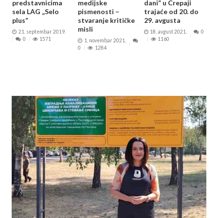
predstavnicima
medijske
dani“ u Crepaji
sela LAG „Selo
pismenosti –
trajaće od 20. do
plus“
stvaranje kritičke
29. avgusta
misli
21. septembar 2019.
18. avgust 2021.
0
0
1571
1160
1. novembar 2021.
0
1284