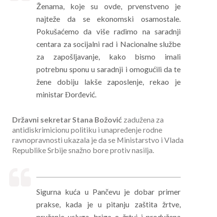
Ženama, koje su ovde, prvenstveno je
najteže da se ekonomski osamostale.
Pokušaćemo da više radimo na saradnji
centara za socijalni rad i Nacionalne službe
za zapošljavanje, kako bismo imali
potrebnu sponu u saradnji i omogućili da te
žene dobiju lakše zaposlenje, rekao je
ministar Đorđević.
Državni sekretar Stana Božović
zadužena za
antidiskrimicionu politiku i unapređenje rodne
ravnopravnosti ukazala je da se Ministarstvo i Vlada
Republike Srbije snažno bore protiv nasilja.
Sigurna kuća u Pančevu je dobar primer
prakse, kada je u pitanju zaštita žrtve,
pružanje usluga, briga o žrtvi i produžena