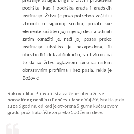
podrška, kao i podrška grada i gradskih
institucija. Žrtvu je prvo potrebno zaštiti i
zbrinuti u sigurnoj sredini, pružiti sve
elemente zaštite njoj i njenoj deci, a odmah
zatim osnažiti je, naći joj posao preko
institucija ukoliko je nezaposlena, ili
obezbediti dokvalifiokaciju, s obzirom na
to da su žrtve uglavnom žene sa niskim
obrazovnim profilima i bez posla, rekla je
Božović.
Rukovodilac Prihvatilišta za žene i decu žrtve
porodičnog nasilja u Pančevu Jasna Vujičić
, istakla je da
su za 6 godina, od kad je otvorena Sigurna kuća u ovom
gradu, pružili utočište za preko 500 žena i dece.