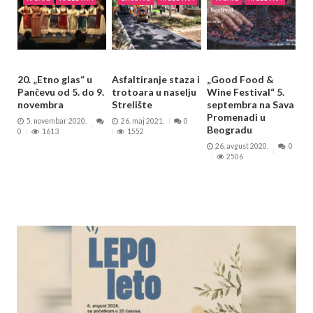
20. „Etno glas“ u
Asfaltiranje staza i
„Good Food &
Pančevu od 5. do 9.
trotoara u naselju
Wine Festival“ 5.
novembra
Strelište
septembra na Sava
Promenadi u
5. novembar 2020.
26. maj 2021.
0
Beogradu
0
1613
1552
26. avgust 2020.
0
2506