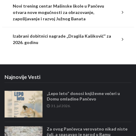
Novi trening centar Mašinske škole u Pančevu
otvara nove mogućnosti za obrazovanje,
zapošljavanje i razvoj Južnog Banata
Izabrani dobitnici nagrade „Dragiša Kašiković“ za
2026. godinu
Najnovije Vesti
„Lepo leto“ donosi književne večeri u
Domu omladine Pančevo
31. jul 2026.
Za ovog Pančevca verovatno nikad niste
čuli, a spasavao je narod u Ramu