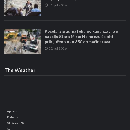
31. jul 2026.
Počela izgradnja fekalne kanalizacije u
naselju Stara Misa: Na mrežu će biti
priključeno oko 350 domaćinstava
22. jul 2026.
The Weather
,
Apparent:
Pritisak:
Vlažnost: %
Vetar: