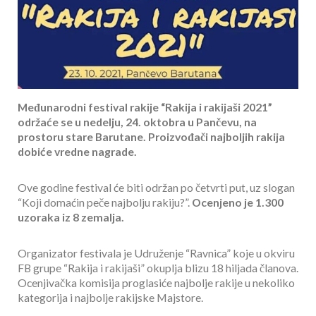
Međunarodni festival rakije “Rakija i rakijaši 2021”
održaće se u nedelju, 24. oktobra u Pančevu, na
prostoru stare Barutane. Proizvođači najboljih rakija
dobiće vredne nagrade.
Ove godine festival će biti održan po četvrti put, uz slogan
“Koji domaćin peče najbolju rakiju?”.
Ocenjeno je 1.300
uzoraka iz 8 zemalja.
Organizator festivala je Udruženje “Ravnica” koje u okviru
FB grupe “Rakija i rakijaši” okuplja blizu 18 hiljada članova.
Ocenjivačka komisija proglasiće najbolje rakije u nekoliko
kategorija i najbolje rakijske Majstore.