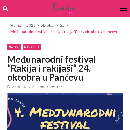
Skip
Skip
to
to
navigation
content
Home
2021
oktobar
22
Međunarodni festival “Rakija i rakijaši” 24. oktobra u Pančevu
NAJAVE
NASLOVNA
Međunarodni festival
“Rakija i rakijaši” 24.
oktobra u Pančevu
22. oktobar 2021.
0
1771