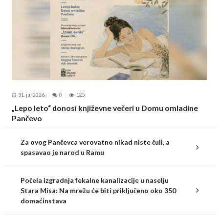
31. jul 2026.
0
125
„Lepo leto“ donosi književne večeri u Domu omladine
Pančevo
Za ovog Pančevca verovatno nikad niste čuli, a
spasavao je narod u Ramu
Počela izgradnja fekalne kanalizacije u naselju
Stara Misa: Na mrežu će biti priključeno oko 350
domaćinstava