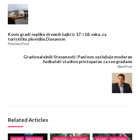
Kovin gradi replike drvenih šajki iz 17. i 18. veka, za
turističku plovidbu Dunavom
Previous Post
Gradonačelnik Stevanović: Pančevo zaslužuje moderan
fudbalski stadion pristupačan za sve građane
Next Post
Related Articles
NAJAVE
NASLOVNA
DRUŠTVO
NASLOVNA
NAJAVE
NASLOVNA