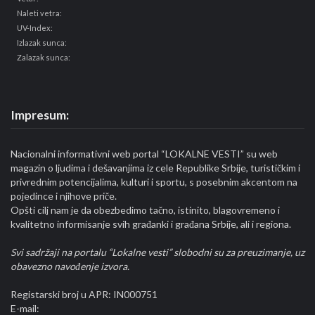
Naleti vetra:
UV-Index:
Izlazak sunca:
Zalazak sunca:
Impresum:
Nacionalni informativni web portal “LOKALNE VESTI” su web
magazin o ljudima i dešavanjima iz cele Republike Srbije, turističkim i
privrednim potencijalima, kulturi i sportu, s posebnim akcentom na
pojedince i njihove priče.
Opšti cilj nam je da obezbedimo tačno, istinito, blagovremeno i
kvalitetno informisanje svih građanki i građana Srbije, ali i regiona.
Svi sadržaji na portalu “Lokalne vesti” slobodni su za preuzimanje, uz
obavezno navođenje izvora.
Registarski broj u APR: IN000751
E-mail: