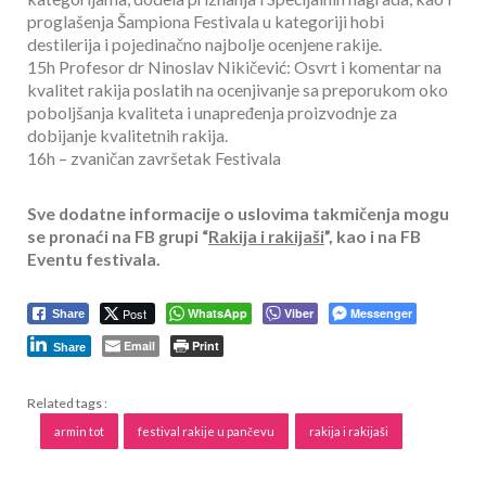
proglašenja Šampiona Festivala u kategoriji hobi
destilerija i pojedinačno najbolje ocenjene rakije.
15h Profesor dr Ninoslav Nikičević: Osvrt i komentar na
kvalitet rakija poslatih na ocenjivanje sa preporukom oko
poboljšanja kvaliteta i unapređenja proizvodnje za
dobijanje kvalitetnih rakija.
16h – zvaničan završetak Festivala
Sve dodatne informacije o uslovima takmičenja mogu
se pronaći na FB grupi “
Rakija i rakijaši
”, kao i na FB
Eventu festivala.
Post
WhatsApp
Viber
Messenger
Share
Email
Print
Share
Related tags :
armin tot
festival rakije u pančevu
rakija i rakijaši